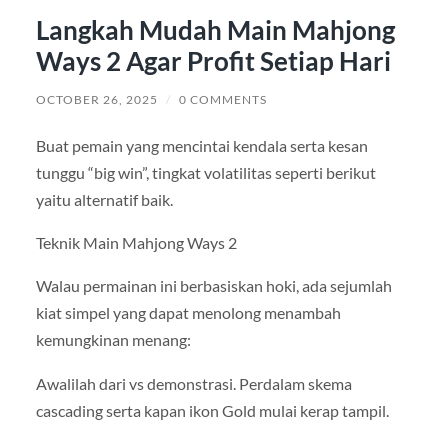
Langkah Mudah Main Mahjong
Ways 2 Agar Profit Setiap Hari
OCTOBER 26, 2025
/
0 COMMENTS
Buat pemain yang mencintai kendala serta kesan
tunggu “big win”, tingkat volatilitas seperti berikut
yaitu alternatif baik.
Teknik Main Mahjong Ways 2
Walau permainan ini berbasiskan hoki, ada sejumlah
kiat simpel yang dapat menolong menambah
kemungkinan menang:
Awalilah dari vs demonstrasi. Perdalam skema
cascading serta kapan ikon Gold mulai kerap tampil.