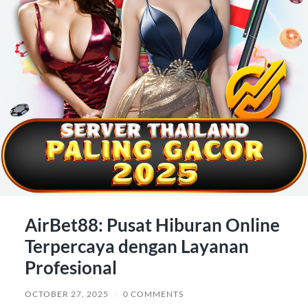
AirBet88: Pusat Hiburan Online
Terpercaya dengan Layanan
Profesional
OCTOBER 27, 2025
/
0 COMMENTS