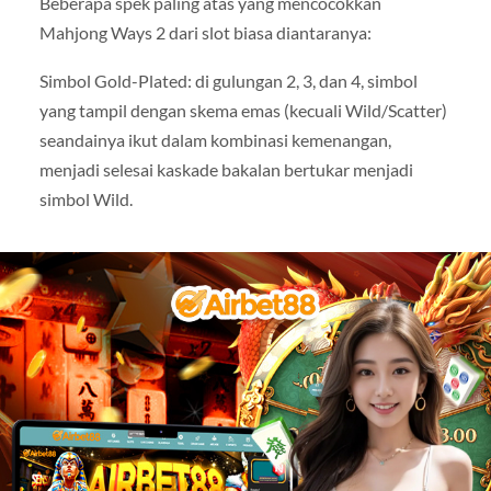
Beberapa spek paling atas yang mencocokkan
Mahjong Ways 2 dari slot biasa diantaranya:
Simbol Gold-Plated: di gulungan 2, 3, dan 4, simbol
yang tampil dengan skema emas (kecuali Wild/Scatter)
seandainya ikut dalam kombinasi kemenangan,
menjadi selesai kaskade bakalan bertukar menjadi
simbol Wild.