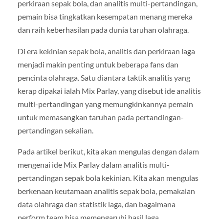
perkiraan sepak bola, dan analitis multi-pertandingan,
pemain bisa tingkatkan kesempatan menang mereka
dan raih keberhasilan pada dunia taruhan olahraga.
Di era kekinian sepak bola, analitis dan perkiraan laga
menjadi makin penting untuk beberapa fans dan
pencinta olahraga. Satu diantara taktik analitis yang
kerap dipakai ialah Mix Parlay, yang disebut ide analitis
multi-pertandingan yang memungkinkannya pemain
untuk memasangkan taruhan pada pertandingan-
pertandingan sekalian.
Pada artikel berikut, kita akan mengulas dengan dalam
mengenai ide Mix Parlay dalam analitis multi-
pertandingan sepak bola kekinian. Kita akan mengulas
berkenaan keutamaan analitis sepak bola, pemakaian
data olahraga dan statistik laga, dan bagaimana
perform team bisa memengaruhi hasil laga.