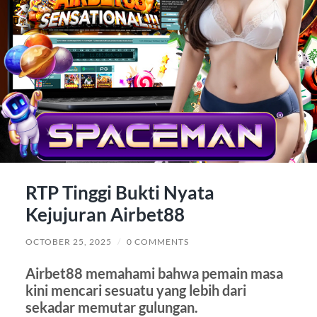
RTP Tinggi Bukti Nyata
Kejujuran Airbet88
OCTOBER 25, 2025
/
0 COMMENTS
Airbet88 memahami bahwa pemain masa
kini mencari sesuatu yang lebih dari
sekadar memutar gulungan.