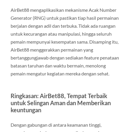
AirBet88 mengaplikasikan mekanisme Acak Number
Generator (RNG) untuk pastikan tiap hasil permainan
berjalan dengan adil dan terbuka. Tidak ada ruangan
untuk kecurangan atau manipulasi, hingga seluruh
pemain mempunyai kesempatan sama. Disamping itu,
AirBet88 menggerakkan permainan yang
bertanggungjawab dengan sediakan feature penataan
batasan taruhan dan waktu bermain, menolong
pemain mengatur kegiatan mereka dengan sehat.
Ringkasan: AirBet88, Tempat Terbaik
untuk Selingan Aman dan Memberikan
keuntungan
Dengan gabungan di antara keamanan tinggi,