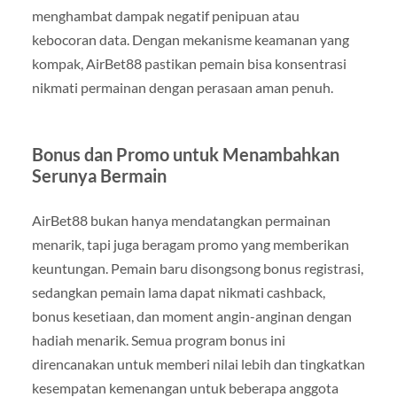
menghambat dampak negatif penipuan atau
kebocoran data. Dengan mekanisme keamanan yang
kompak, AirBet88 pastikan pemain bisa konsentrasi
nikmati permainan dengan perasaan aman penuh.
Bonus dan Promo untuk Menambahkan
Serunya Bermain
AirBet88 bukan hanya mendatangkan permainan
menarik, tapi juga beragam promo yang memberikan
keuntungan. Pemain baru disongsong bonus registrasi,
sedangkan pemain lama dapat nikmati cashback,
bonus kesetiaan, dan moment angin-anginan dengan
hadiah menarik. Semua program bonus ini
direncanakan untuk memberi nilai lebih dan tingkatkan
kesempatan kemenangan untuk beberapa anggota