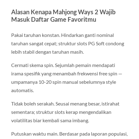
Alasan Kenapa Mahjong Ways 2 Wajib
Masuk Daftar Game Favoritmu
Pakai taruhan konstan. Hindarkan ganti nominal
taruhan sangat cepat; struktur slots PG Soft condong
lebih stabil dengan taruhan masih.
Cermati skema spin. Sejumlah pemain mendapati
irama spesifik yang menambah frekwensi free spin —
umpamanya 10-20 spin manual sebelumnya style
automatis.
Tidak boleh serakah. Seusai menang besar, istirahat
sementara; struktur slots kerap mengendalikan
volatilitas biar kembali sama imbang.
Putuskan waktu main. Berdasar pada laporan populasi,