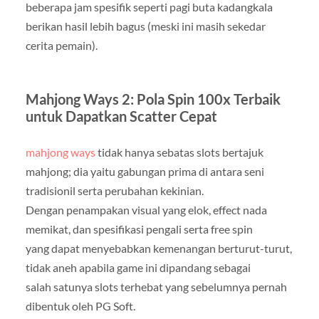
beberapa jam spesifik seperti pagi buta kadangkala
berikan hasil lebih bagus (meski ini masih sekedar
cerita pemain).
Mahjong Ways 2: Pola Spin 100x Terbaik
untuk Dapatkan Scatter Cepat
mahjong ways
tidak hanya sebatas slots bertajuk
mahjong; dia yaitu gabungan prima di antara seni
tradisionil serta perubahan kekinian.
Dengan penampakan visual yang elok, effect nada
memikat, dan spesifikasi pengali serta free spin
yang dapat menyebabkan kemenangan berturut-turut,
tidak aneh apabila game ini dipandang sebagai
salah satunya slots terhebat yang sebelumnya pernah
dibentuk oleh PG Soft.