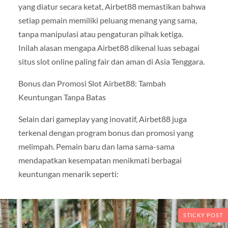
yang diatur secara ketat, Airbet88 memastikan bahwa
setiap pemain memiliki peluang menang yang sama,
tanpa manipulasi atau pengaturan pihak ketiga.
Inilah alasan mengapa Airbet88 dikenal luas sebagai
situs slot online paling fair dan aman di Asia Tenggara.
Bonus dan Promosi Slot Airbet88: Tambah
Keuntungan Tanpa Batas
Selain dari gameplay yang inovatif, Airbet88 juga
terkenal dengan program bonus dan promosi yang
melimpah. Pemain baru dan lama sama-sama
mendapatkan kesempatan menikmati berbagai
keuntungan menarik seperti:
STICKY POST