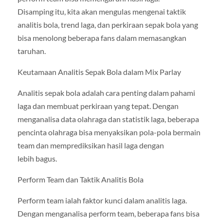
Disamping itu, kita akan mengulas mengenai taktik
analitis bola, trend laga, dan perkiraan sepak bola yang
bisa menolong beberapa fans dalam memasangkan
taruhan.
Keutamaan Analitis Sepak Bola dalam Mix Parlay
Analitis sepak bola adalah cara penting dalam pahami
laga dan membuat perkiraan yang tepat. Dengan
menganalisa data olahraga dan statistik laga, beberapa
pencinta olahraga bisa menyaksikan pola-pola bermain
team dan memprediksikan hasil laga dengan
lebih bagus.
Perform Team dan Taktik Analitis Bola
Perform team ialah faktor kunci dalam analitis laga.
Dengan menganalisa perform team, beberapa fans bisa