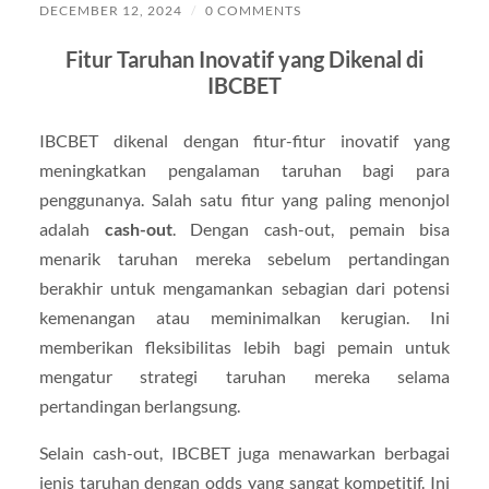
DECEMBER 12, 2024
/
0 COMMENTS
Fitur Taruhan Inovatif yang Dikenal di
IBCBET
IBCBET dikenal dengan fitur-fitur inovatif yang
meningkatkan pengalaman taruhan bagi para
penggunanya. Salah satu fitur yang paling menonjol
adalah
cash-out
. Dengan cash-out, pemain bisa
menarik taruhan mereka sebelum pertandingan
berakhir untuk mengamankan sebagian dari potensi
kemenangan atau meminimalkan kerugian. Ini
memberikan fleksibilitas lebih bagi pemain untuk
mengatur strategi taruhan mereka selama
pertandingan berlangsung.
Selain cash-out, IBCBET juga menawarkan berbagai
jenis taruhan dengan odds yang sangat kompetitif. Ini