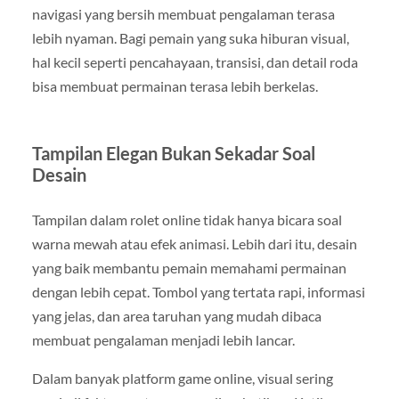
navigasi yang bersih membuat pengalaman terasa
lebih nyaman. Bagi pemain yang suka hiburan visual,
hal kecil seperti pencahayaan, transisi, dan detail roda
bisa membuat permainan terasa lebih berkelas.
Tampilan Elegan Bukan Sekadar Soal
Desain
Tampilan dalam rolet online tidak hanya bicara soal
warna mewah atau efek animasi. Lebih dari itu, desain
yang baik membantu pemain memahami permainan
dengan lebih cepat. Tombol yang tertata rapi, informasi
yang jelas, dan area taruhan yang mudah dibaca
membuat pengalaman menjadi lebih lancar.
Dalam banyak platform game online, visual sering