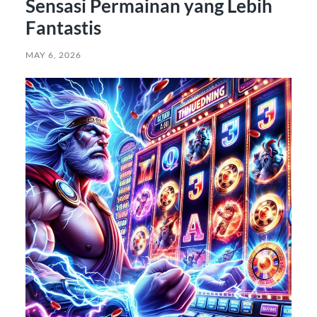
Sensasi Permainan yang Lebih
Fantastis
MAY 6, 2026