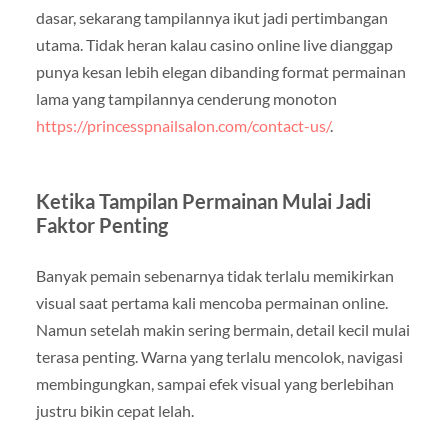
dasar, sekarang tampilannya ikut jadi pertimbangan
utama. Tidak heran kalau casino online live dianggap
punya kesan lebih elegan dibanding format permainan
lama yang tampilannya cenderung monoton
https://princesspnailsalon.com/contact-us/
.
Ketika Tampilan Permainan Mulai Jadi
Faktor Penting
Banyak pemain sebenarnya tidak terlalu memikirkan
visual saat pertama kali mencoba permainan online.
Namun setelah makin sering bermain, detail kecil mulai
terasa penting. Warna yang terlalu mencolok, navigasi
membingungkan, sampai efek visual yang berlebihan
justru bikin cepat lelah.