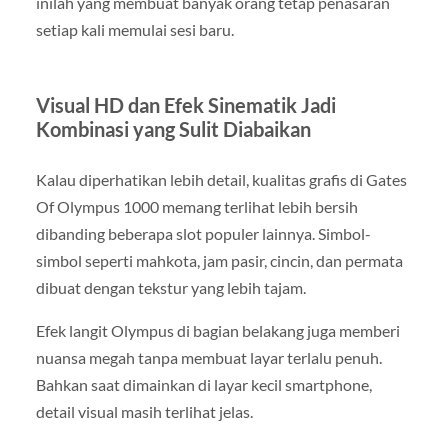
inilah yang membuat banyak orang tetap penasaran
setiap kali memulai sesi baru.
Visual HD dan Efek Sinematik Jadi
Kombinasi yang Sulit Diabaikan
Kalau diperhatikan lebih detail, kualitas grafis di Gates
Of Olympus 1000 memang terlihat lebih bersih
dibanding beberapa slot populer lainnya. Simbol-
simbol seperti mahkota, jam pasir, cincin, dan permata
dibuat dengan tekstur yang lebih tajam.
Efek langit Olympus di bagian belakang juga memberi
nuansa megah tanpa membuat layar terlalu penuh.
Bahkan saat dimainkan di layar kecil smartphone,
detail visual masih terlihat jelas.