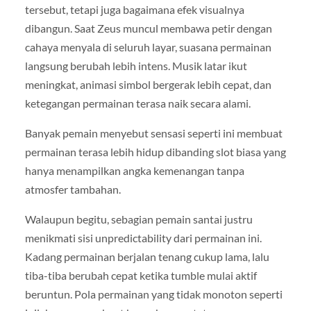
tersebut, tetapi juga bagaimana efek visualnya
dibangun. Saat Zeus muncul membawa petir dengan
cahaya menyala di seluruh layar, suasana permainan
langsung berubah lebih intens. Musik latar ikut
meningkat, animasi simbol bergerak lebih cepat, dan
ketegangan permainan terasa naik secara alami.
Banyak pemain menyebut sensasi seperti ini membuat
permainan terasa lebih hidup dibanding slot biasa yang
hanya menampilkan angka kemenangan tanpa
atmosfer tambahan.
Walaupun begitu, sebagian pemain santai justru
menikmati sisi unpredictability dari permainan ini.
Kadang permainan berjalan tenang cukup lama, lalu
tiba-tiba berubah cepat ketika tumble mulai aktif
beruntun. Pola permainan yang tidak monoton seperti