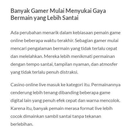
Banyak Gamer Mulai Menyukai Gaya
Bermain yang Lebih Santai
Ada perubahan menarik dalam kebiasaan pemain game
online beberapa waktu terakhir. Sebagian gamer mulai
mencari pengalaman bermain yang tidak terlalu cepat
dan melelahkan. Mereka lebih menikmati permainan
dengan tempo santai, tampilan nyaman, dan atmosfer
yang tidak terlalu penuh distraksi.
Casino online live masuk ke kategori itu. Permainannya
cenderung lebih tenang dibanding beberapa game
digital lain yang penuh efek cepat dan warna mencolok.
Karena itu, banyak pemain merasa format live lebih
cocok dimainkan sambil santai tanpa tekanan
berlebihan.