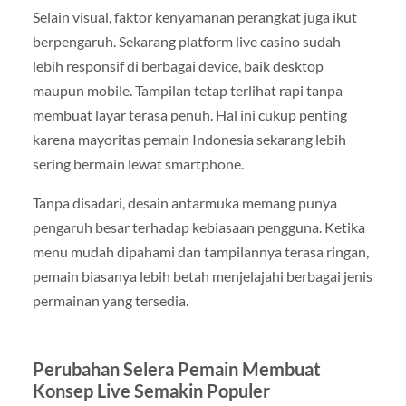
Selain visual, faktor kenyamanan perangkat juga ikut
berpengaruh. Sekarang platform live casino sudah
lebih responsif di berbagai device, baik desktop
maupun mobile. Tampilan tetap terlihat rapi tanpa
membuat layar terasa penuh. Hal ini cukup penting
karena mayoritas pemain Indonesia sekarang lebih
sering bermain lewat smartphone.
Tanpa disadari, desain antarmuka memang punya
pengaruh besar terhadap kebiasaan pengguna. Ketika
menu mudah dipahami dan tampilannya terasa ringan,
pemain biasanya lebih betah menjelajahi berbagai jenis
permainan yang tersedia.
Perubahan Selera Pemain Membuat
Konsep Live Semakin Populer