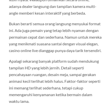
adanya dealer langsung dan tampilan kamera multi-
angle memberi kesan interaktif yang berbeda.
Bukan berarti semua orang langsung menyukai format
ini. Ada juga pemain yang tetap lebih nyaman dengan
permainan cepat dan sederhana. Namun untuk mereka
yang menikmati suasana santai dengan visual elegan,
casino online live dianggap punya daya tarik tersendiri.
Apalagi sekarang banyak platform sudah mendukung
tampilan HD yang lebih jernih. Detail seperti
pencahayaan ruangan, desain meja, sampai gerakan
animasi kecil terlihat lebih halus. Faktor-faktor seperti
ini memang terlihat sederhana, tetapi cukup
memengaruhi kenyamanan ketika bermain dalam
waktu lama.