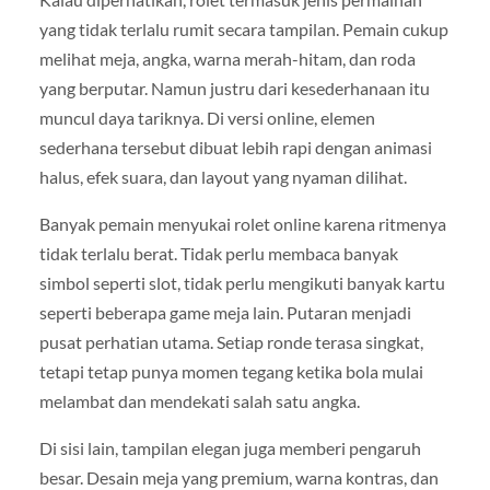
yang tidak terlalu rumit secara tampilan. Pemain cukup
melihat meja, angka, warna merah-hitam, dan roda
yang berputar. Namun justru dari kesederhanaan itu
muncul daya tariknya. Di versi online, elemen
sederhana tersebut dibuat lebih rapi dengan animasi
halus, efek suara, dan layout yang nyaman dilihat.
Banyak pemain menyukai rolet online karena ritmenya
tidak terlalu berat. Tidak perlu membaca banyak
simbol seperti slot, tidak perlu mengikuti banyak kartu
seperti beberapa game meja lain. Putaran menjadi
pusat perhatian utama. Setiap ronde terasa singkat,
tetapi tetap punya momen tegang ketika bola mulai
melambat dan mendekati salah satu angka.
Di sisi lain, tampilan elegan juga memberi pengaruh
besar. Desain meja yang premium, warna kontras, dan