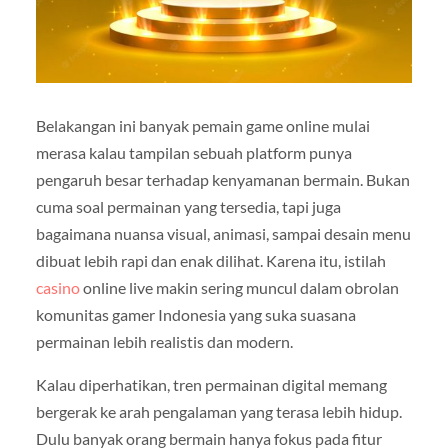
Belakangan ini banyak pemain game online mulai
merasa kalau tampilan sebuah platform punya
pengaruh besar terhadap kenyamanan bermain. Bukan
cuma soal permainan yang tersedia, tapi juga
bagaimana nuansa visual, animasi, sampai desain menu
dibuat lebih rapi dan enak dilihat. Karena itu, istilah
casino
online live makin sering muncul dalam obrolan
komunitas gamer Indonesia yang suka suasana
permainan lebih realistis dan modern.
Kalau diperhatikan, tren permainan digital memang
bergerak ke arah pengalaman yang terasa lebih hidup.
Dulu banyak orang bermain hanya fokus pada fitur