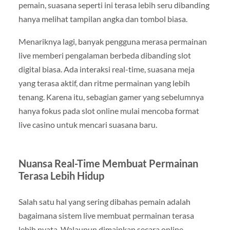
pemain, suasana seperti ini terasa lebih seru dibanding
hanya melihat tampilan angka dan tombol biasa.
Menariknya lagi, banyak pengguna merasa permainan
live memberi pengalaman berbeda dibanding slot
digital biasa. Ada interaksi real-time, suasana meja
yang terasa aktif, dan ritme permainan yang lebih
tenang. Karena itu, sebagian gamer yang sebelumnya
hanya fokus pada slot online mulai mencoba format
live casino untuk mencari suasana baru.
Nuansa Real-Time Membuat Permainan
Terasa Lebih Hidup
Salah satu hal yang sering dibahas pemain adalah
bagaimana sistem live membuat permainan terasa
lebih nyata. Walaupun dimainkan secara online,