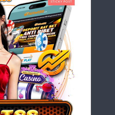
STICKY POST