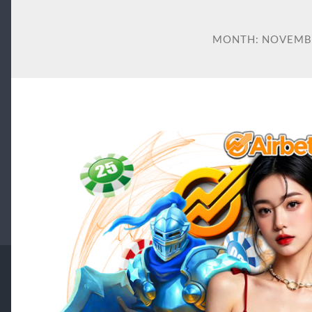
MONTH:
NOVEMB