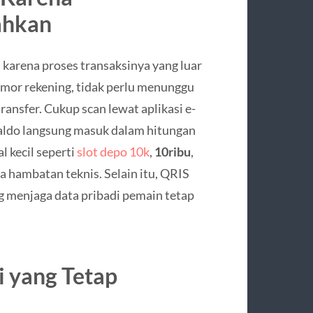
ahkan
 karena proses transaksinya yang luar
mor rekening, tidak perlu menunggu
ransfer. Cukup scan lewat aplikasi e-
saldo langsung masuk dalam hitungan
 kecil seperti
slot depo 10k
,
10ribu
,
a hambatan teknis. Selain itu, QRIS
g menjaga data pribadi pemain tetap
i yang Tetap