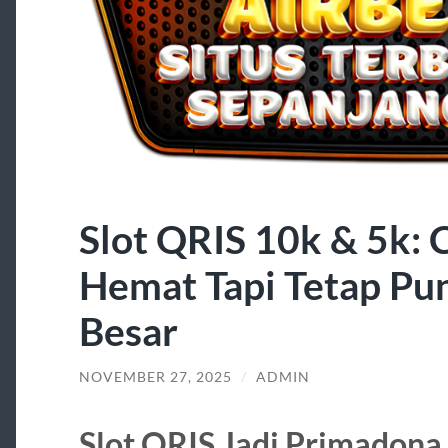
Slot QRIS 10k & 5k: 
Hemat Tapi Tetap Pu
Besar
NOVEMBER 27, 2025
/
ADMIN
Slot QRIS Jadi Primadona