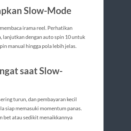
apkan Slow-Mode
 membaca irama reel. Perhatikan
a, lanjutkan dengan auto spin 10 untuk
pin manual hingga pola lebih jelas.
gat saat Slow-
sering turun, dan pembayaran kecil
pola siap memasuki momentum panas.
 bet atau sedikit menaikkannya