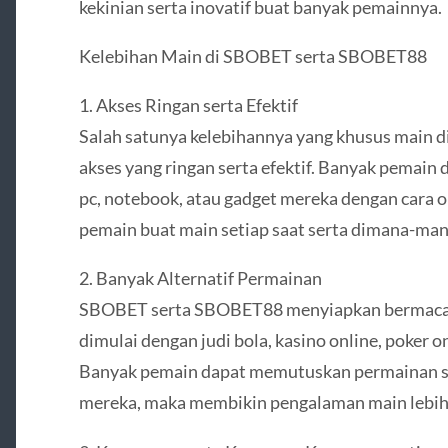
kekinian serta inovatif buat banyak pemainnya.
Kelebihan Main di SBOBET serta SBOBET88
1. Akses Ringan serta Efektif
Salah satunya kelebihannya yang khusus main
akses yang ringan serta efektif. Banyak pemain
pc, notebook, atau gadget mereka dengan cara 
pemain buat main setiap saat serta dimana-mana t
2. Banyak Alternatif Permainan
SBOBET serta SBOBET88 menyiapkan bermacam a
dimulai dengan judi bola, kasino online, poker 
Banyak pemain dapat memutuskan permainan se
mereka, maka membikin pengalaman main lebih