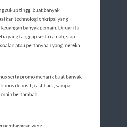
ng cukup tinggi buat banyak
kan technologi enkripsi yang
 keuangan banyak pemain. Diluar itu,
tia yang tanggap serta ramah, siap
soalan atau pertanyaan yang mereka
nus serta promo menarik buat banyak
bonus deposit, cashback, sampai
n main bertambah
em pembayaran yang