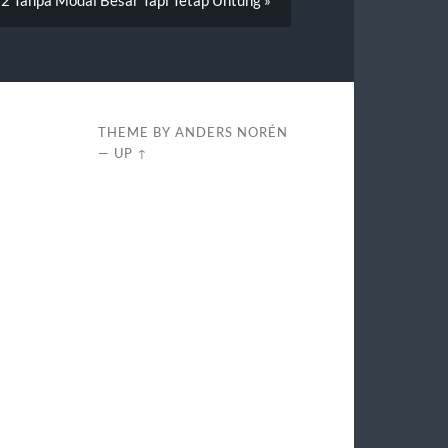
 Tanpa Modal Besar Tapi Tetap Untung »
THEME BY
ANDERS NORÉN
—
UP ↑