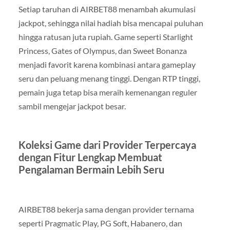
Setiap taruhan di AIRBET88 menambah akumulasi
jackpot, sehingga nilai hadiah bisa mencapai puluhan
hingga ratusan juta rupiah. Game seperti Starlight
Princess, Gates of Olympus, dan Sweet Bonanza
menjadi favorit karena kombinasi antara gameplay
seru dan peluang menang tinggi. Dengan RTP tinggi,
pemain juga tetap bisa meraih kemenangan reguler
sambil mengejar jackpot besar.
Koleksi Game dari Provider Terpercaya
dengan Fitur Lengkap Membuat
Pengalaman Bermain Lebih Seru
AIRBET88 bekerja sama dengan provider ternama
seperti Pragmatic Play, PG Soft, Habanero, dan