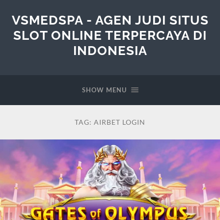
VSMEDSPA - AGEN JUDI SITUS
SLOT ONLINE TERPERCAYA DI
INDONESIA
SHOW MENU
TAG:
AIRBET LOGIN