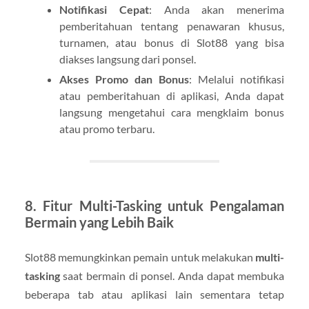
Notifikasi Cepat
: Anda akan menerima
pemberitahuan tentang penawaran khusus,
turnamen, atau bonus di Slot88 yang bisa
diakses langsung dari ponsel.
Akses Promo dan Bonus
: Melalui notifikasi
atau pemberitahuan di aplikasi, Anda dapat
langsung mengetahui cara mengklaim bonus
atau promo terbaru.
8. Fitur Multi-Tasking untuk Pengalaman
Bermain yang Lebih Baik
Slot88 memungkinkan pemain untuk melakukan
multi-
tasking
saat bermain di ponsel. Anda dapat membuka
beberapa tab atau aplikasi lain sementara tetap