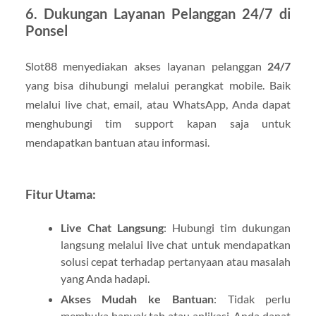
6. Dukungan Layanan Pelanggan 24/7 di
Ponsel
Slot88 menyediakan akses layanan pelanggan
24/7
yang bisa dihubungi melalui perangkat mobile. Baik
melalui live chat, email, atau WhatsApp, Anda dapat
menghubungi tim support kapan saja untuk
mendapatkan bantuan atau informasi.
Fitur Utama:
Live Chat Langsung
: Hubungi tim dukungan
langsung melalui live chat untuk mendapatkan
solusi cepat terhadap pertanyaan atau masalah
yang Anda hadapi.
Akses Mudah ke Bantuan
: Tidak perlu
membuka banyak tab atau aplikasi, Anda dapat