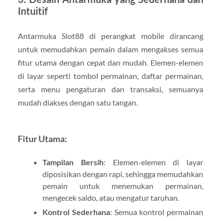
Intuitif
Antarmuka Slot88 di perangkat mobile dirancang
untuk memudahkan pemain dalam mengakses semua
fitur utama dengan cepat dan mudah. Elemen-elemen
di layar seperti tombol permainan, daftar permainan,
serta menu pengaturan dan transaksi, semuanya
mudah diakses dengan satu tangan.
Fitur Utama:
Tampilan Bersih
: Elemen-elemen di layar
diposisikan dengan rapi, sehingga memudahkan
pemain untuk menemukan permainan,
mengecek saldo, atau mengatur taruhan.
Kontrol Sederhana
: Semua kontrol permainan