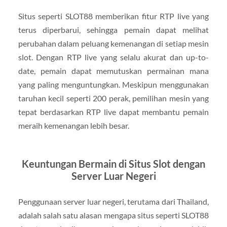
Situs seperti SLOT88 memberikan fitur RTP live yang
terus diperbarui, sehingga pemain dapat melihat
perubahan dalam peluang kemenangan di setiap mesin
slot. Dengan RTP live yang selalu akurat dan up-to-
date, pemain dapat memutuskan permainan mana
yang paling menguntungkan. Meskipun menggunakan
taruhan kecil seperti 200 perak, pemilihan mesin yang
tepat berdasarkan RTP live dapat membantu pemain
meraih kemenangan lebih besar.
Keuntungan Bermain di Situs Slot dengan
Server Luar Negeri
Penggunaan server luar negeri, terutama dari Thailand,
adalah salah satu alasan mengapa situs seperti SLOT88