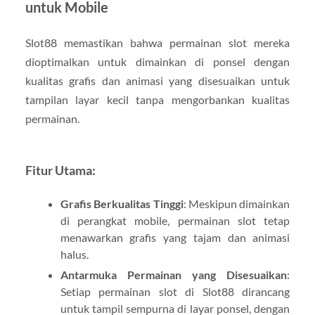
untuk Mobile
Slot88 memastikan bahwa permainan slot mereka
dioptimalkan untuk dimainkan di ponsel dengan
kualitas grafis dan animasi yang disesuaikan untuk
tampilan layar kecil tanpa mengorbankan kualitas
permainan.
Fitur Utama:
Grafis Berkualitas Tinggi
: Meskipun dimainkan
di perangkat mobile, permainan slot tetap
menawarkan grafis yang tajam dan animasi
halus.
Antarmuka Permainan yang Disesuaikan
:
Setiap permainan slot di Slot88 dirancang
untuk tampil sempurna di layar ponsel, dengan