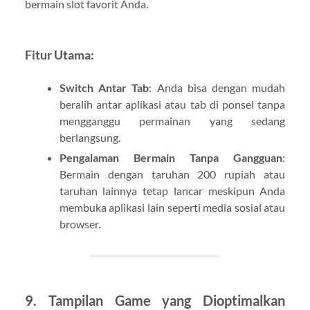
bermain slot favorit Anda.
Fitur Utama:
Switch Antar Tab
: Anda bisa dengan mudah
beralih antar aplikasi atau tab di ponsel tanpa
mengganggu permainan yang sedang
berlangsung.
Pengalaman Bermain Tanpa Gangguan
:
Bermain dengan taruhan 200 rupiah atau
taruhan lainnya tetap lancar meskipun Anda
membuka aplikasi lain seperti media sosial atau
browser.
9. Tampilan Game yang Dioptimalkan