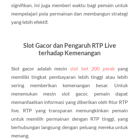
signifikan. Ini juga memberi waktu bagi pemain untuk
mempelajari pola permainan dan membangun strategi
yang lebih efektif.
Slot Gacor dan Pengaruh RTP Live
terhadap Kemenangan
Slot gacor adalah mesin
slot bet 200 perak
yang
memiliki tingkat pembayaran lebih tinggi atau lebih
sering memberikan kemenangan besar. Untuk
menemukan mesin slot gacor, pemain dapat
memanfaatkan informasi yang diberikan oleh fitur RTP
live. RTP yang transparan memungkinkan pemain
untuk memilih permainan dengan RTP tinggi, yang
berhubungan langsung dengan peluang mereka untuk
menang.