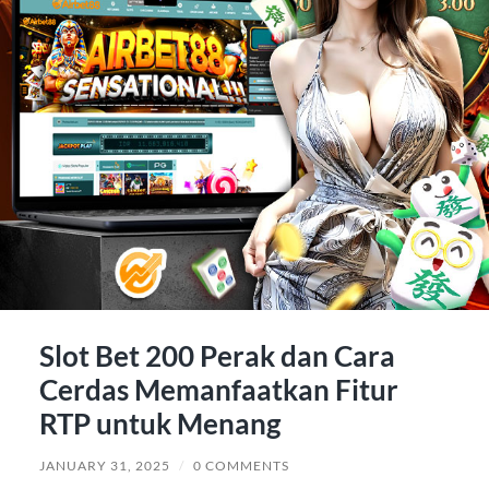
Slot Bet 200 Perak dan Cara
Cerdas Memanfaatkan Fitur
RTP untuk Menang
JANUARY 31, 2025
/
0 COMMENTS