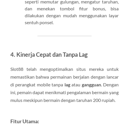
seperti memutar gulungan, mengatur taruhan,
dan menekan tombol fitur bonus, bisa
dilakukan dengan mudah menggunakan layar
sentuh ponsel.
4. Kinerja Cepat dan Tanpa Lag
Slot88 telah mengoptimalkan situs mereka untuk
memastikan bahwa permainan berjalan dengan lancar
di perangkat mobile tanpa
lag
atau
gangguan
. Dengan
ini, pemain dapat menikmati pengalaman bermain yang
mulus meskipun bermain dengan taruhan 200 rupiah.
Fitur Utama: