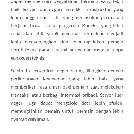
dapat memberikan pengalaman bermain yang lebih
baik. Server luar negeri memiliki infrastruktur yang
lebih canggih dan stabil, yang memastikan permainan
berjalan lancar tanpa gangguan. Koneksi yang lebih
cepat dan lebih stabil membuat permainan menjadi
lebih menyenangkan dan memungkinkan pemain
untuk fokus pada strategi permainan mereka tanpa
gangguan teknis.
Selain itu, server luar negeri sering dilengkapi dengan
perlindungan keamanan yang lebih baik, yang
memberikan rasa aman bagi pemain saat melakukan
transaksi atau berbagi informasi pribadi. Server luar
negeri juga dapat mengelola data lebih efisien,
memungkinkan pemain untuk bermain dengan lebih
nyaman dan aman.