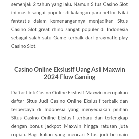
semenjak 2 tahun yang lalu. Namun Situs Casino Slot
ini masih sangat populer di kalangan para bettor. Nilai
fantastis dalam kemenangannya menjadikan Situs
Casino Slot great rhino sangat populer di Indonesia
sebagai salah satu Game terbaik dari pragmatic play
Casino Slot.
Casino Online Ekslusif Uang Asli Maxwin
2024 Flow Gaming
Daftar Link Casino Online Ekslusif Maxwin merupakan
daftar Situs Judi Casino Online Ekslusif terbaik dan
terpercaya di Indonesia yang menyediakan pilihan
Situs Casino Online Ekslusif terbaru dan terlengkap
dengan bonus jackpot Maxwin hingga ratusan juta
rupiah. Bagi kalian yang mencari Situs judi bermain