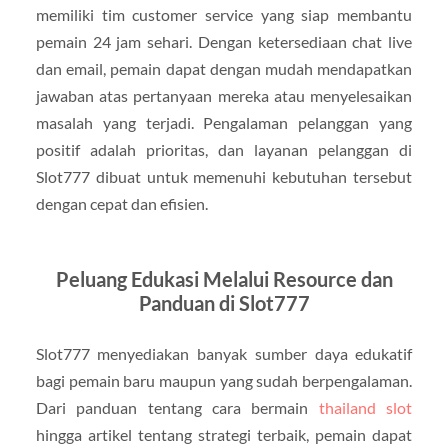
memiliki tim customer service yang siap membantu
pemain 24 jam sehari. Dengan ketersediaan chat live
dan email, pemain dapat dengan mudah mendapatkan
jawaban atas pertanyaan mereka atau menyelesaikan
masalah yang terjadi. Pengalaman pelanggan yang
positif adalah prioritas, dan layanan pelanggan di
Slot777 dibuat untuk memenuhi kebutuhan tersebut
dengan cepat dan efisien.
Peluang Edukasi Melalui Resource dan
Panduan di Slot777
Slot777 menyediakan banyak sumber daya edukatif
bagi pemain baru maupun yang sudah berpengalaman.
Dari panduan tentang cara bermain
thailand slot
hingga artikel tentang strategi terbaik, pemain dapat