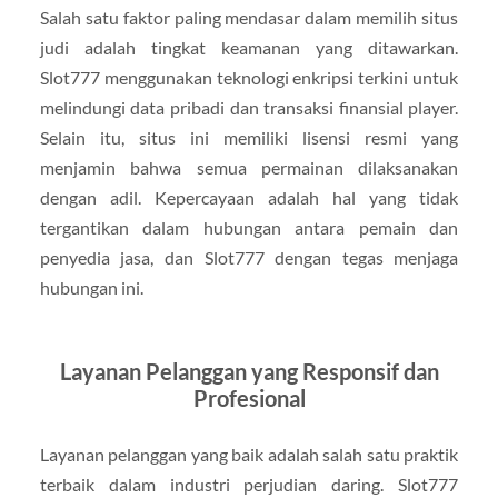
Salah satu faktor paling mendasar dalam memilih situs
judi adalah tingkat keamanan yang ditawarkan.
Slot777 menggunakan teknologi enkripsi terkini untuk
melindungi data pribadi dan transaksi finansial player.
Selain itu, situs ini memiliki lisensi resmi yang
menjamin bahwa semua permainan dilaksanakan
dengan adil. Kepercayaan adalah hal yang tidak
tergantikan dalam hubungan antara pemain dan
penyedia jasa, dan Slot777 dengan tegas menjaga
hubungan ini.
Layanan Pelanggan yang Responsif dan
Profesional
Layanan pelanggan yang baik adalah salah satu praktik
terbaik dalam industri perjudian daring. Slot777