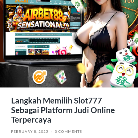
Langkah Memilih Slot777
Sebagai Platform Judi Online
Terpercaya
FEBRUARY 8, 2025
/
0 COMMENTS