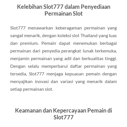
Kelebihan Slot777 dalam Penyediaan
Permainan Slot
Slot777 menawarkan keberagaman permainan yang
sangat menarik, dengan koleksi slot Thailand yang luas
dan premium. Pemain dapat menemukan berbagai
permainan dari penyedia perangkat lunak terkemuka,
menjamin permainan yang adil dan berkualitas tinggi.
Dengan selalu memperbarui daftar permainan yang
tersedia, Slot777 menjaga kepuasan pemain dengan
menyajikan inovasi dan variasi yang menarik dalam
setiap permainan slot.
Keamanan dan Kepercayaan Pemain di
Slot777