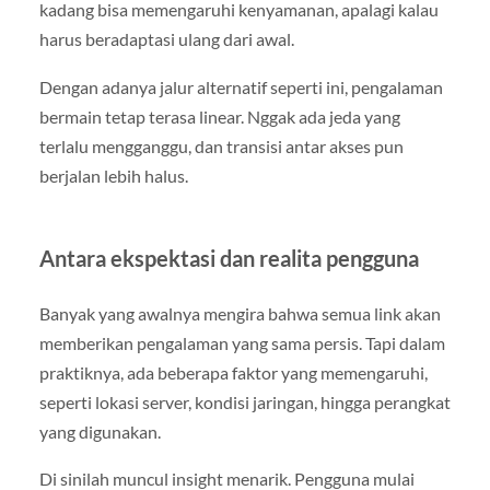
kadang bisa memengaruhi kenyamanan, apalagi kalau
harus beradaptasi ulang dari awal.
Dengan adanya jalur alternatif seperti ini, pengalaman
bermain tetap terasa linear. Nggak ada jeda yang
terlalu mengganggu, dan transisi antar akses pun
berjalan lebih halus.
Antara ekspektasi dan realita pengguna
Banyak yang awalnya mengira bahwa semua link akan
memberikan pengalaman yang sama persis. Tapi dalam
praktiknya, ada beberapa faktor yang memengaruhi,
seperti lokasi server, kondisi jaringan, hingga perangkat
yang digunakan.
Di sinilah muncul insight menarik. Pengguna mulai