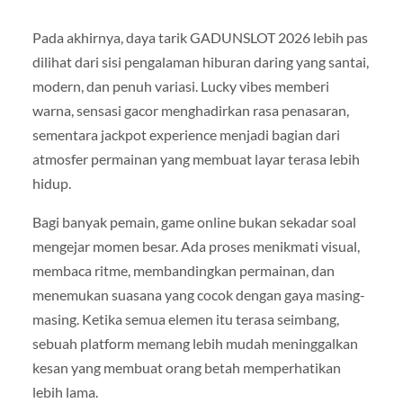
Pada akhirnya, daya tarik GADUNSLOT 2026 lebih pas
dilihat dari sisi pengalaman hiburan daring yang santai,
modern, dan penuh variasi. Lucky vibes memberi
warna, sensasi gacor menghadirkan rasa penasaran,
sementara jackpot experience menjadi bagian dari
atmosfer permainan yang membuat layar terasa lebih
hidup.
Bagi banyak pemain, game online bukan sekadar soal
mengejar momen besar. Ada proses menikmati visual,
membaca ritme, membandingkan permainan, dan
menemukan suasana yang cocok dengan gaya masing-
masing. Ketika semua elemen itu terasa seimbang,
sebuah platform memang lebih mudah meninggalkan
kesan yang membuat orang betah memperhatikan
lebih lama.