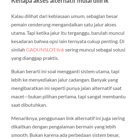
Kenapa akses alternatif mulai dilirik
Kalau dilihat dari kebiasaan umum, sebagian besar
pemain cenderung mengandalkan satu jalur akses
utama. Tapi ketika jalur itu terganggu, barulah muncul
kesadaran bahwa opsi lain ternyata cukup penting. Di
sinilah
GADUNSLOT link
sering muncul sebagai solusi
yang dianggap praktis.
Bukan berarti ini soal mengganti sistem utama, tapi
lebih ke menyediakan jalur cadangan. Banyak yang
mengibaratkan ini seperti punya jalan alternatif saat
macet—bukan pilihan pertama, tapi sangat membantu
saat dibutuhkan.
Menariknya, penggunaan link alternatif ini juga sering
dikaitkan dengan pengalaman bermain yang lebih
smooth. Bukan karena ada perbedaan sistem besar,