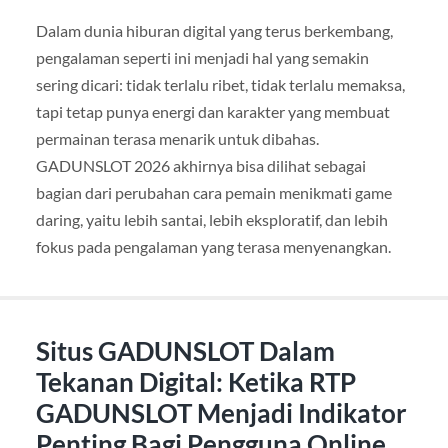
Dalam dunia hiburan digital yang terus berkembang,
pengalaman seperti ini menjadi hal yang semakin
sering dicari: tidak terlalu ribet, tidak terlalu memaksa,
tapi tetap punya energi dan karakter yang membuat
permainan terasa menarik untuk dibahas.
GADUNSLOT 2026 akhirnya bisa dilihat sebagai
bagian dari perubahan cara pemain menikmati game
daring, yaitu lebih santai, lebih eksploratif, dan lebih
fokus pada pengalaman yang terasa menyenangkan.
Situs GADUNSLOT Dalam
Tekanan Digital: Ketika RTP
GADUNSLOT Menjadi Indikator
Penting Bagi Pengguna Online