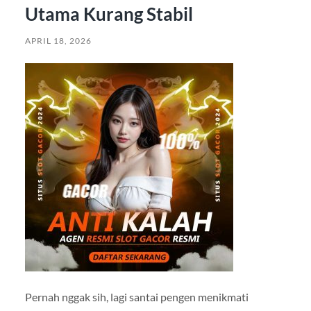
Utama Kurang Stabil
APRIL 18, 2026
Pernah nggak sih, lagi santai pengen menikmati