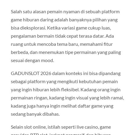
Salah satu alasan pemain nyaman di sebuah platform
game hiburan daring adalah banyaknya pilihan yang
bisa dieksplorasi. Ketika variasi game cukup luas,
pengalaman bermain tidak cepat terasa datar. Ada
ruang untuk mencoba tema baru, memahami fitur
berbeda, dan menemukan tipe permainan yang paling
sesuai dengan mood.
GADUNSLOT 2026 dalam konteks ini bisa dipandang
sebagai platform yang mengikuti kebutuhan pemain
yang ingin hiburan lebih fleksibel. Kadang orang ingin
permainan ringan, kadang ingin visual yang lebih ramai,
kadang juga hanya ingin melihat daftar game yang
sedang banyak dibahas.
Selain slot online, istilah seperti live casino, game
provider, RTP slot, jackpot progresif, dan hiburan