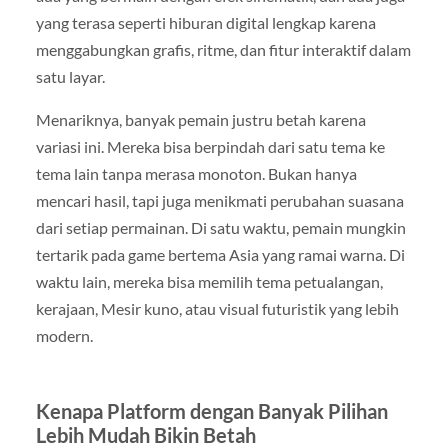
yang terasa seperti hiburan digital lengkap karena
menggabungkan grafis, ritme, dan fitur interaktif dalam
satu layar.
Menariknya, banyak pemain justru betah karena
variasi ini. Mereka bisa berpindah dari satu tema ke
tema lain tanpa merasa monoton. Bukan hanya
mencari hasil, tapi juga menikmati perubahan suasana
dari setiap permainan. Di satu waktu, pemain mungkin
tertarik pada game bertema Asia yang ramai warna. Di
waktu lain, mereka bisa memilih tema petualangan,
kerajaan, Mesir kuno, atau visual futuristik yang lebih
modern.
Kenapa Platform dengan Banyak Pilihan
Lebih Mudah Bikin Betah