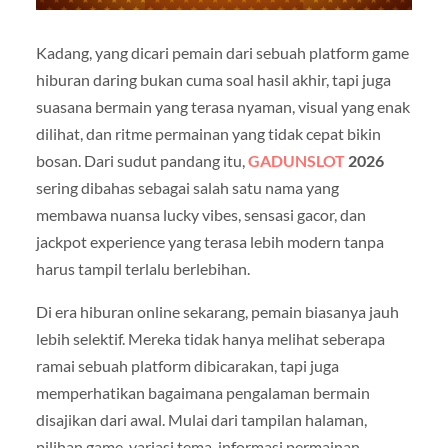
Kadang, yang dicari pemain dari sebuah platform game
hiburan daring bukan cuma soal hasil akhir, tapi juga
suasana bermain yang terasa nyaman, visual yang enak
dilihat, dan ritme permainan yang tidak cepat bikin
bosan. Dari sudut pandang itu,
GADUNSLOT
2026
sering dibahas sebagai salah satu nama yang
membawa nuansa lucky vibes, sensasi gacor, dan
jackpot experience yang terasa lebih modern tanpa
harus tampil terlalu berlebihan.
Di era hiburan online sekarang, pemain biasanya jauh
lebih selektif. Mereka tidak hanya melihat seberapa
ramai sebuah platform dibicarakan, tapi juga
memperhatikan bagaimana pengalaman bermain
disajikan dari awal. Mulai dari tampilan halaman,
pilihan game, variasi tema, informasi permainan,