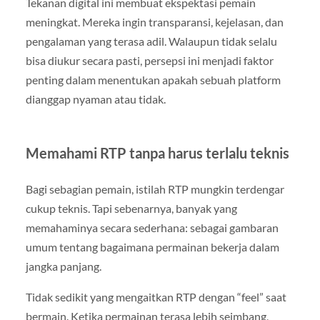
Tekanan digital ini membuat ekspektasi pemain
meningkat. Mereka ingin transparansi, kejelasan, dan
pengalaman yang terasa adil. Walaupun tidak selalu
bisa diukur secara pasti, persepsi ini menjadi faktor
penting dalam menentukan apakah sebuah platform
dianggap nyaman atau tidak.
Memahami RTP tanpa harus terlalu teknis
Bagi sebagian pemain, istilah RTP mungkin terdengar
cukup teknis. Tapi sebenarnya, banyak yang
memahaminya secara sederhana: sebagai gambaran
umum tentang bagaimana permainan bekerja dalam
jangka panjang.
Tidak sedikit yang mengaitkan RTP dengan “feel” saat
bermain. Ketika permainan terasa lebih seimbang,