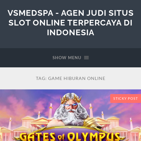
VSMEDSPA - AGEN JUDI SITUS
SLOT ONLINE TERPERCAYA DI
INDONESIA
SHOW MENU
TAG:
GAME HIBURAN ONLINE
STICKY POST