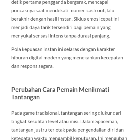
detik pertama pengganda bergerak, mencapai
puncaknya saat mendekati momen cash out, lalu
berakhir dengan hasil instan. Siklus emosi cepat ini
menjadi daya tarik tersendiri bagi pemain yang
menyukai sensasi intens tanpa durasi panjang.
Pola kepuasan instan ini selaras dengan karakter
hiburan digital modern yang menekankan kecepatan
dan respons segera.
Perubahan Cara Pemain Menikmati
Tantangan
Pada game tradisional, tantangan sering diukur dari
tingkat kesulitan level atau misi. Dalam Spaceman,
tantangan justru terletak pada pengendalian diri dan
ketepatan waktu mengambil keputusan. Ini mengubah