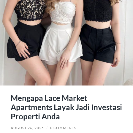
Mengapa Lace Market
Apartments Layak Jadi Investasi
Properti Anda
AUGUST 26, 2025
/
0 COMMENTS