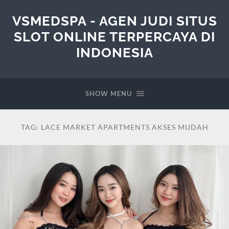
VSMEDSPA - AGEN JUDI SITUS
SLOT ONLINE TERPERCAYA DI
INDONESIA
SHOW MENU
TAG:
LACE MARKET APARTMENTS AKSES MUDAH