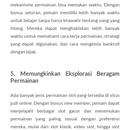
mekanisme permainan bisa memakan waktu. Dengan
bonus setoran, pemain memiliki lebih banyak waktu
untuk belajar tanpa harus khawatir tentang uang yang
hilang. Mereka dapat menghabiskan lebih banyak
waktu untuk memahami cara kerja permainan, strategi
yang dapat digunakan, dan cara mengelola bankroll
dengan bijak.
5. Memungkinkan Eksplorasi Beragam
Permainan
Ada banyak jenis permainan slot yang tersedia di situs
judi online. Dengan bonus new member, pemain dapat
menjelajahi berbagai slot gacor dan menemukan
permainan yang paling sesuai dengan preferensi
mereka, mulai dari slot klasik, video slot, hingga slot