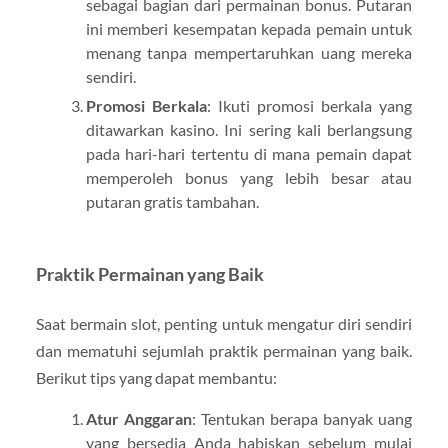
sebagai bagian dari permainan bonus. Putaran
ini memberi kesempatan kepada pemain untuk
menang tanpa mempertaruhkan uang mereka
sendiri.
Promosi Berkala
: Ikuti promosi berkala yang
ditawarkan kasino. Ini sering kali berlangsung
pada hari-hari tertentu di mana pemain dapat
memperoleh bonus yang lebih besar atau
putaran gratis tambahan.
Praktik Permainan yang Baik
Saat bermain slot, penting untuk mengatur diri sendiri
dan mematuhi sejumlah praktik permainan yang baik.
Berikut tips yang dapat membantu:
Atur Anggaran
: Tentukan berapa banyak uang
yang bersedia Anda habiskan sebelum mulai