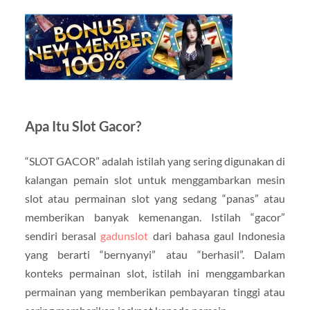
Apa Itu Slot Gacor?
“SLOT GACOR” adalah istilah yang sering digunakan di
kalangan pemain slot untuk menggambarkan mesin
slot atau permainan slot yang sedang “panas” atau
memberikan banyak kemenangan. Istilah “gacor”
sendiri berasal
gadunslot
dari bahasa gaul Indonesia
yang berarti “bernyanyi” atau “berhasil”. Dalam
konteks permainan slot, istilah ini menggambarkan
permainan yang memberikan pembayaran tinggi atau