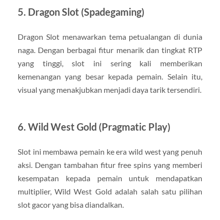
5.
Dragon Slot (Spadegaming)
Dragon Slot menawarkan tema petualangan di dunia
naga. Dengan berbagai fitur menarik dan tingkat RTP
yang tinggi, slot ini sering kali memberikan
kemenangan yang besar kepada pemain. Selain itu,
visual yang menakjubkan menjadi daya tarik tersendiri.
6.
Wild West Gold (Pragmatic Play)
Slot ini membawa pemain ke era wild west yang penuh
aksi. Dengan tambahan fitur free spins yang memberi
kesempatan kepada pemain untuk mendapatkan
multiplier, Wild West Gold adalah salah satu pilihan
slot gacor yang bisa diandalkan.