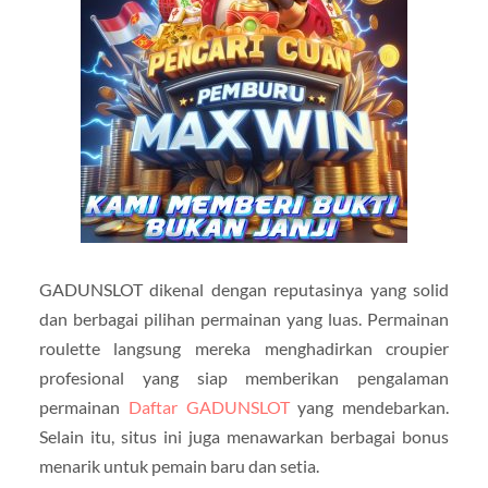
GADUNSLOT dikenal dengan reputasinya yang solid
dan berbagai pilihan permainan yang luas. Permainan
roulette langsung mereka menghadirkan croupier
profesional yang siap memberikan pengalaman
permainan
Daftar GADUNSLOT
yang mendebarkan.
Selain itu, situs ini juga menawarkan berbagai bonus
menarik untuk pemain baru dan setia.