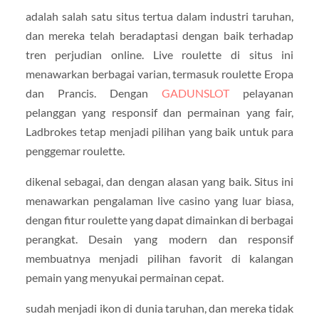
adalah salah satu situs tertua dalam industri taruhan,
dan mereka telah beradaptasi dengan baik terhadap
tren perjudian online. Live roulette di situs ini
menawarkan berbagai varian, termasuk roulette Eropa
dan Prancis. Dengan
GADUNSLOT
pelayanan
pelanggan yang responsif dan permainan yang fair,
Ladbrokes tetap menjadi pilihan yang baik untuk para
penggemar roulette.
dikenal sebagai, dan dengan alasan yang baik. Situs ini
menawarkan pengalaman live casino yang luar biasa,
dengan fitur roulette yang dapat dimainkan di berbagai
perangkat. Desain yang modern dan responsif
membuatnya menjadi pilihan favorit di kalangan
pemain yang menyukai permainan cepat.
sudah menjadi ikon di dunia taruhan, dan mereka tidak