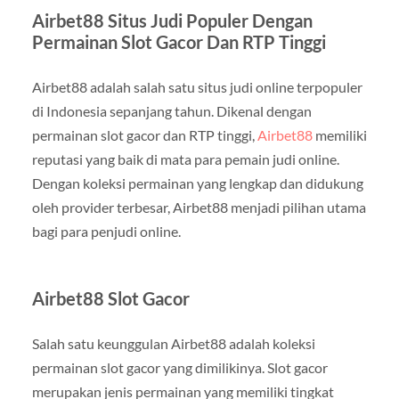
Airbet88 Situs Judi Populer Dengan
Permainan Slot Gacor Dan RTP Tinggi
Airbet88 adalah salah satu situs judi online terpopuler
di Indonesia sepanjang tahun. Dikenal dengan
permainan slot gacor dan RTP tinggi,
Airbet88
memiliki
reputasi yang baik di mata para pemain judi online.
Dengan koleksi permainan yang lengkap dan didukung
oleh provider terbesar, Airbet88 menjadi pilihan utama
bagi para penjudi online.
Airbet88 Slot Gacor
Salah satu keunggulan Airbet88 adalah koleksi
permainan slot gacor yang dimilikinya. Slot gacor
merupakan jenis permainan yang memiliki tingkat