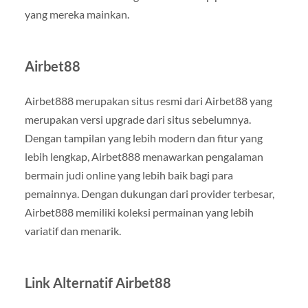
yang mereka mainkan.
Airbet88
Airbet888 merupakan situs resmi dari Airbet88 yang
merupakan versi upgrade dari situs sebelumnya.
Dengan tampilan yang lebih modern dan fitur yang
lebih lengkap, Airbet888 menawarkan pengalaman
bermain judi online yang lebih baik bagi para
pemainnya. Dengan dukungan dari provider terbesar,
Airbet888 memiliki koleksi permainan yang lebih
variatif dan menarik.
Link Alternatif Airbet88