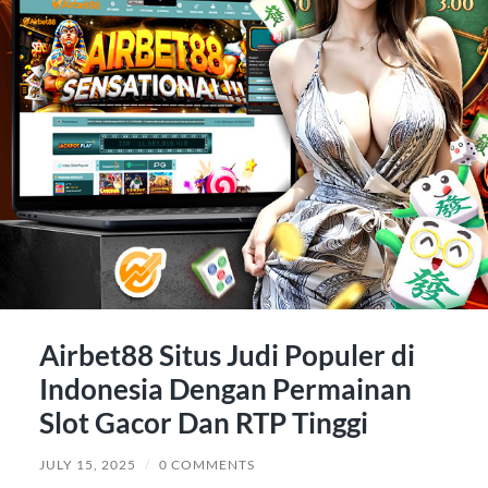
Airbet88 Situs Judi Populer di
Indonesia Dengan Permainan
Slot Gacor Dan RTP Tinggi
JULY 15, 2025
/
0 COMMENTS