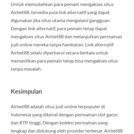
Untuk memudahkan para pemain mengakses situs
Airbet88, tersedia pula link alternatif yang dapat
digunakan jika situs utama mengalami gangguan.
Dengan link alternatif, para pemain tetap dapat
mengakses situs Airbet88 dan melanjutkan permainan
judi online mereka tanpa hambatan. Link alternatif
Airbet88 selalu diperbarui secara berkala untuk
memastikan para pemain tetap bisa mengakses situs
tanpa masalah.
Kesimpulan
Airbet88 adalah situs judi online terpopuler di
Indonesia yang dikenal dengan permainan slot gacor
dan RTP tinggi. Dengan koleksi permainan yang
lengkap dan didukung oleh provider terbesar, Airbet88