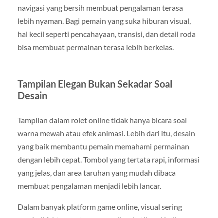
navigasi yang bersih membuat pengalaman terasa
lebih nyaman. Bagi pemain yang suka hiburan visual,
hal kecil seperti pencahayaan, transisi, dan detail roda
bisa membuat permainan terasa lebih berkelas.
Tampilan Elegan Bukan Sekadar Soal
Desain
Tampilan dalam rolet online tidak hanya bicara soal
warna mewah atau efek animasi. Lebih dari itu, desain
yang baik membantu pemain memahami permainan
dengan lebih cepat. Tombol yang tertata rapi, informasi
yang jelas, dan area taruhan yang mudah dibaca
membuat pengalaman menjadi lebih lancar.
Dalam banyak platform game online, visual sering