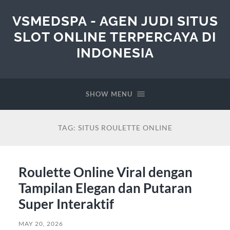
VSMEDSPA - AGEN JUDI SITUS
SLOT ONLINE TERPERCAYA DI
INDONESIA
SHOW MENU
TAG:
SITUS ROULETTE ONLINE
Roulette Online Viral dengan
Tampilan Elegan dan Putaran
Super Interaktif
MAY 20, 2026