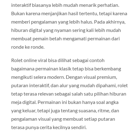
interaktif biasanya lebih mudah menarik perhatian.
Bukan karena menjanjikan hasil tertentu, tetapi karena
memberi pengalaman yang lebih halus. Pada akhirnya,
hiburan digital yang nyaman sering kali lebih mudah
membuat pemain betah mengamati permainan dari
ronde ke ronde.
Rolet online viral bisa dilihat sebagai contoh
bagaimana permainan klasik tetap bisa berkembang
mengikuti selera modern. Dengan visual premium,
putaran interaktif, dan alur yang mudah dipahami, rolet
tetap terasa relevan sebagai salah satu pilihan hiburan
meja digital. Permainan ini bukan hanya soal angka
yang keluar, tetapi juga tentang suasana, ritme, dan
pengalaman visual yang membuat setiap putaran
terasa punya cerita kecilnya sendiri.