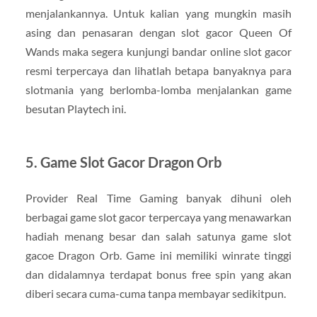
menjalankannya. Untuk kalian yang mungkin masih
asing dan penasaran dengan slot gacor Queen Of
Wands maka segera kunjungi bandar online slot gacor
resmi terpercaya dan lihatlah betapa banyaknya para
slotmania yang berlomba-lomba menjalankan game
besutan Playtech ini.
5. Game Slot Gacor Dragon Orb
Provider Real Time Gaming banyak dihuni oleh
berbagai game slot gacor terpercaya yang menawarkan
hadiah menang besar dan salah satunya game slot
gacoe Dragon Orb. Game ini memiliki winrate tinggi
dan didalamnya terdapat bonus free spin yang akan
diberi secara cuma-cuma tanpa membayar sedikitpun.