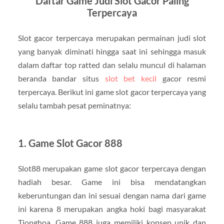
Daftar Game Judi Slot Gacor Paling
Terpercaya
Slot gacor terpercaya merupakan permainan judi slot
yang banyak diminati hingga saat ini sehingga masuk
dalam daftar top ratted dan selalu muncul di halaman
beranda bandar situs
slot bet kecil
gacor resmi
terpercaya. Berikut ini game slot gacor terpercaya yang
selalu tambah pesat peminatnya:
1. Game Slot Gacor 888
Slot88 merupakan game slot gacor terpercaya dengan
hadiah besar. Game ini bisa mendatangkan
keberuntungan dan ini sesuai dengan nama dari game
ini karena 8 merupakan angka hoki bagi masyarakat
Tionghoa. Game 888 juga memiliki konsep unik dan