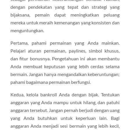
dengan pendekatan yang tepat dan strategi yang
bijaksana, pemain dapat meningkatkan peluang
mereka untuk meraih kemenangan yang konsisten dan
menguntungkan.
Pertama, pahami permainan yang Anda mainkan.
Pelajari aturan permainan, paylines, simbol khusus,
dan fitur bonusnya. Pengetahuan ini akan membantu
Anda membuat keputusan yang lebih cerdas selama
bermain. Jangan hanya mengandalkan keberuntungan;
pahami bagaimana permainan berfungsi.
Kedua, kelola bankroll Anda dengan bijak. Tentukan
anggaran yang Anda mampu untuk hilang, dan patuhi
anggaran tersebut. Jangan pernah berjudi dengan uang
yang Anda butuhkan untuk keperluan lain. Bagi
anggaran Anda menjadi sesi bermain yang lebih kecil,