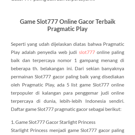
Game Slot777 Online Gacor Terbaik
Pragmatic Play
Seperti yang udah dijelaskan diatas bahwa Pragmatic
Play adalah penyedia web judi
slot777
online paling
baik dan terpercaya nomor 1 gampang menang di
beberapa th. belakangan ini. Dari sekian banyaknya
permainan Slot777 gacor paling baik yang disediakan
oleh Pragmatic Play, ada 5 list game Slot777 online
terpopuler di kalangan para penggemar judi online
terpercaya di dunia, lebih-lebih Indonesia sendiri.
Daftar game Slot777 pragmatic gacor sebagai berikut:
1. Game Slot777 Gacor Starlight Princess
Starlight Princess menjadi game Slot777 gacor paling