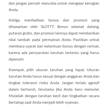
dan jangan pernah mencoba untuk mengejar kerugian
Anda.
Ketiga, manfaatkan bonus dan promosi yang
ditawarkan oleh SLOT77. Bonus selamat datang,
putaran gratis, dan promosi lainnya dapat memberikan
nilai tambah pada permainan Anda. Pastikan untuk
membaca syarat dan ketentuan bonus dengan cermat,
karena ada persyaratan taruhan tertentu yang harus
dipenuhi.
Keempat, pilih ukuran taruhan yang tepat. Ukuran
taruhan Anda harus sesuai dengan anggaran Anda dan
tingkat toleransi risiko Anda. Jangan terlalu agresif
dalam bertaruh, terutama jika Anda baru memulai.
Mulailah dengan taruhan kecil dan tingkatkan secara
bertahap saat Anda menjadi lebih nyaman.