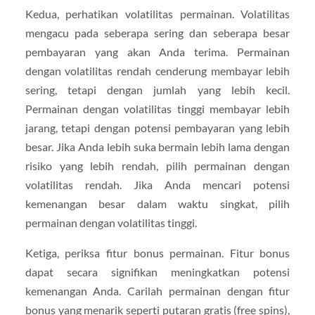
Kedua, perhatikan volatilitas permainan. Volatilitas
mengacu pada seberapa sering dan seberapa besar
pembayaran yang akan Anda terima. Permainan
dengan volatilitas rendah cenderung membayar lebih
sering, tetapi dengan jumlah yang lebih kecil.
Permainan dengan volatilitas tinggi membayar lebih
jarang, tetapi dengan potensi pembayaran yang lebih
besar. Jika Anda lebih suka bermain lebih lama dengan
risiko yang lebih rendah, pilih permainan dengan
volatilitas rendah. Jika Anda mencari potensi
kemenangan besar dalam waktu singkat, pilih
permainan dengan volatilitas tinggi.
Ketiga, periksa fitur bonus permainan. Fitur bonus
dapat secara signifikan meningkatkan potensi
kemenangan Anda. Carilah permainan dengan fitur
bonus yang menarik seperti putaran gratis (free spins),