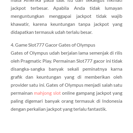
jackpot terbesar. Apabila Anda tidak lumayan
menguntungkan menggapai jackpot tidak wajib
khawatir, karena keuntungan tanpa jackpot yang
didapatkan termasuk udah terlalu besar.
4. Game Slot777 Gacor Gates of Olympus
Gates of Olympus udah berjalan lama semenjak di rilis
oleh Pragmatic Play. Permainan Slot777 gacor ini tidak
disangka-sangka banyak sekali peminatnya karna
grafik dan keuntungan yang di memberikan oleh
provider satu ini. Gates of Olympus menjadi salah satu
permainan
mahjong slot
online gampang jackpot yang
paling digemari banyak orang termasuk di Indonesia
dengan perkalian jackpot yang terlalu fantastik.