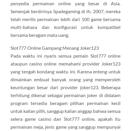
penyedia permainan online yang besar di Asia.
Semenjak berdirinya Spadegaming di th. 2007, mereka
telah merilis permainan lebih dari 100 game bersama
multi-bahasa dan konfigurasi untuk kompatibel
bersama beragam mata uang.
Slot777 Online Gampang Menang Joker123
Pada waktu ini nyaris semua pemain Slot777 online
ataupun casino online memahami provider Joker123
yang tengah kondang waktu ini. Karena enteng untuk
dimainkan embuat banyak orang yang memperoleh
keuntungan besar dari provider joker123. Beberapa
terhitung dikenal sebagai permainan joker di didalam
program tersedia beragam pilihan permainan kecil
untuk kalian pilih, sanggup kalian anggap bahwa semua
selera game casino dan Slot777 online, apakah itu
permainan meja, jenis game yang sanggup mempunyai