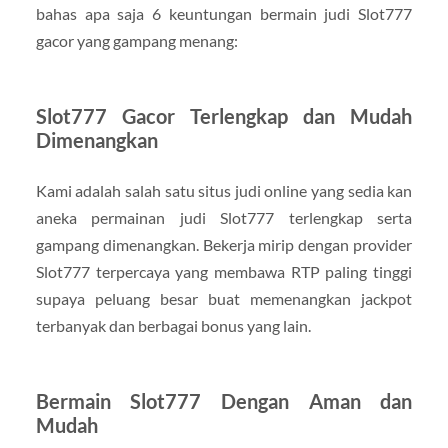
bahas apa saja 6 keuntungan bermain judi Slot777
gacor yang gampang menang:
Slot777 Gacor Terlengkap dan Mudah
Dimenangkan
Kami adalah salah satu situs judi online yang sedia kan
aneka permainan judi Slot777 terlengkap serta
gampang dimenangkan. Bekerja mirip dengan provider
Slot777 terpercaya yang membawa RTP paling tinggi
supaya peluang besar buat memenangkan jackpot
terbanyak dan berbagai bonus yang lain.
Bermain Slot777 Dengan Aman dan
Mudah