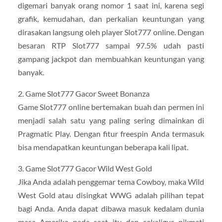
digemari banyak orang nomor 1 saat ini, karena segi
grafik, kemudahan, dan perkalian keuntungan yang
dirasakan langsung oleh player Slot777 online. Dengan
besaran RTP Slot777 sampai 97.5% udah pasti
gampang jackpot dan membuahkan keuntungan yang
banyak.
2. Game Slot777 Gacor Sweet Bonanza
Game Slot777 online bertemakan buah dan permen ini
menjadi salah satu yang paling sering dimainkan di
Pragmatic Play. Dengan fitur freespin Anda termasuk
bisa mendapatkan keuntungan beberapa kali lipat.
3. Game Slot777 Gacor Wild West Gold
Jika Anda adalah penggemar tema Cowboy, maka Wild
West Gold atau disingkat WWG adalah pilihan tepat
bagi Anda. Anda dapat dibawa masuk kedalam dunia
masa Amerika pada saat itu dan sekaligus nikmati