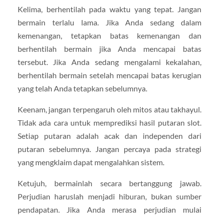
Kelima, berhentilah pada waktu yang tepat. Jangan
bermain terlalu lama. Jika Anda sedang dalam
kemenangan, tetapkan batas kemenangan dan
berhentilah bermain jika Anda mencapai batas
tersebut. Jika Anda sedang mengalami kekalahan,
berhentilah bermain setelah mencapai batas kerugian
yang telah Anda tetapkan sebelumnya.
Keenam, jangan terpengaruh oleh mitos atau takhayul.
Tidak ada cara untuk memprediksi hasil putaran slot.
Setiap putaran adalah acak dan independen dari
putaran sebelumnya. Jangan percaya pada strategi
yang mengklaim dapat mengalahkan sistem.
Ketujuh, bermainlah secara bertanggung jawab.
Perjudian haruslah menjadi hiburan, bukan sumber
pendapatan. Jika Anda merasa perjudian mulai