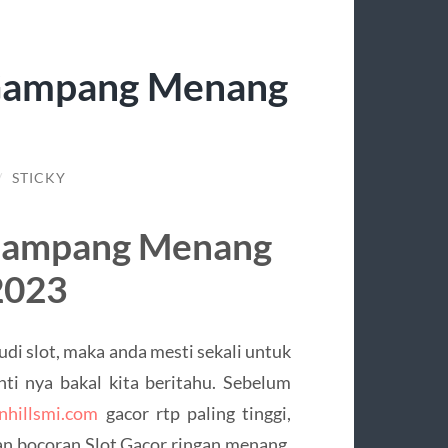
 Gampang Menang
/
STICKY
 Gampang Menang
 2023
di slot, maka anda mesti sekali untuk
ti nya bakal kita beritahu. Sebelum
nhillsmi.com
gacor rtp paling tinggi,
n bocoran Slot Gacor ringan menang,