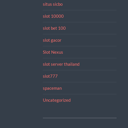
situs sicbo
slot 10000
slot bet 100
slot gacor
Slot Nexus
slot server thailand
slot777
spaceman
Uncategorized