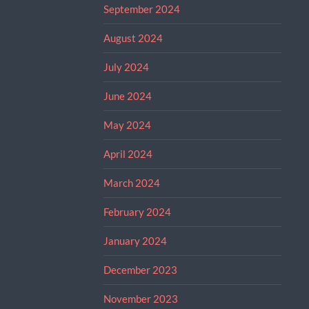
September 2024
August 2024
July 2024
June 2024
May 2024
April 2024
March 2024
February 2024
January 2024
December 2023
November 2023