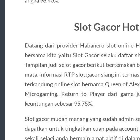
angka 96.40%.
Slot Gacor Hot
Datang dari provider Habanero slot online 
bersama kita yaitu Slot Gacor selaku daftar si
Tampilan judi selot gacor berikut bertemakan
mata. informasi RTP slot gacor siang ini termas
terkandung online slot bernama Queen of Alex
Microgaming. Return to Player dari game j
keuntungan sebesar 95.75%.
Slot gacor mudah menang yang sudah admin s
dapatkan untuk tingkatkan cuan pada account a
sekali selagi anda bermain amat aktif di dala