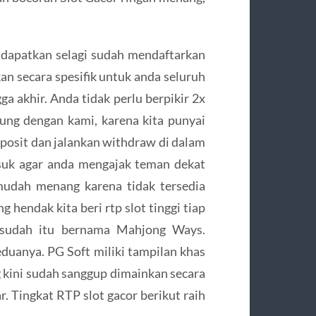
 dapatkan selagi sudah mendaftarkan
kan secara spesifik untuk anda seluruh
ga akhir. Anda tidak perlu berpikir 2x
ng dengan kami, karena kita punyai
deposit dan jalankan withdraw di dalam
suk agar anda mengajak teman dekat
 mudah menang karena tidak tersedia
 hendak kita beri rtp slot tinggi tiap
sesudah itu bernama Mahjong Ways.
duanya. PG Soft miliki tampilan khas
kini sudah sanggup dimainkan secara
. Tingkat RTP slot gacor berikut raih