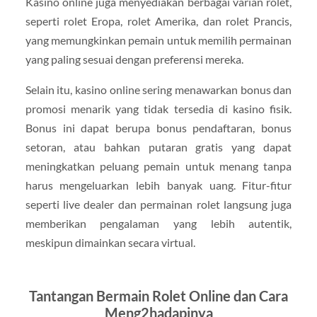
Kasino online juga menyediakan berbagai varian rolet,
seperti rolet Eropa, rolet Amerika, dan rolet Prancis,
yang memungkinkan pemain untuk memilih permainan
yang paling sesuai dengan preferensi mereka.
Selain itu, kasino online sering menawarkan bonus dan
promosi menarik yang tidak tersedia di kasino fisik.
Bonus ini dapat berupa bonus pendaftaran, bonus
setoran, atau bahkan putaran gratis yang dapat
meningkatkan peluang pemain untuk menang tanpa
harus mengeluarkan lebih banyak uang. Fitur-fitur
seperti live dealer dan permainan rolet langsung juga
memberikan pengalaman yang lebih autentik,
meskipun dimainkan secara virtual.
Tantangan Bermain Rolet Online dan Cara
Meng2hadapinya