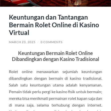
Keuntungan dan Tantangan
Bermain Rolet Online di Kasino
Virtual
MARCH 23, 2025
/
0 COMMENTS
Keuntungan Bermain Rolet Online
Dibandingkan dengan Kasino Tradisional
Rolet online menawarkan sejumlah keuntungan
dibandingkan dengan bermain di kasino tradisional.
Salah satu keuntungan utama adalah kenyamanan.
Pemain tidak perlu pergi ke kasino fisik untuk bermain;
mereka bisa menikmati permainan rolet kapan saja dan
di mana saja, selama terhubung dengan internet.