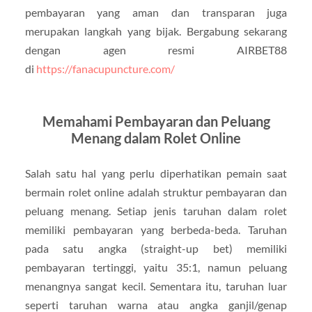
pembayaran yang aman dan transparan juga
merupakan langkah yang bijak. Bergabung sekarang
dengan agen resmi AIRBET88
di
https://fanacupuncture.com/
Memahami Pembayaran dan Peluang
Menang dalam Rolet Online
Salah satu hal yang perlu diperhatikan pemain saat
bermain rolet online adalah struktur pembayaran dan
peluang menang. Setiap jenis taruhan dalam rolet
memiliki pembayaran yang berbeda-beda. Taruhan
pada satu angka (straight-up bet) memiliki
pembayaran tertinggi, yaitu 35:1, namun peluang
menangnya sangat kecil. Sementara itu, taruhan luar
seperti taruhan warna atau angka ganjil/genap