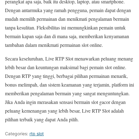
perangkat apa saja, baik itu desktop, laptop, atau smartphone.
Dengan antarmuka yang ramah pengguna, pemain dapat dengan
mudah memilih permainan dan menikmati pengalaman bermain
tanpa kesulitan. Fleksibilitas ini memungkinkan pemain untuk
bermain kapan saja dan di mana saja, memberikan kenyamanan
tambahan dalam menikmati permainan slot online.
Secara keseluruhan, Live RTP Slot menawarkan peluang menang
lebih besar dan keuntungan maksimal bagi pemain slot online.
Dengan RTP yang tinggi, berbagai pilihan permainan menarik,
bonus melimpah, dan sistem keamanan yang terjamin, platform ini
memberikan pengalaman bermain yang sangat menguntungkan.
Jika Anda ingin merasakan sensasi bermain slot gacor dengan
peluang kemenangan yang lebih besar, Live RTP Slot adalah
pilihan terbaik yang dapat Anda pilih.
Categories:
rtp slot