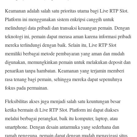
Keamanan adalah salah satu prioritas utama bagi Live RTP Slot.
Platform ini menggunakan sistem enkripsi canggih untuk
melindungi data pribadi dan transaksi keuangan pemain. Dengan
teknologi ini, pemain dapat merasa aman karena informasi pribadi
mereka terlindungi dengan baik. Selain itu, Live RTP Slot
memiliki berbagai metode pembayaran yang aman dan mudah
digunakan, memungkinkan pemain untuk melakukan deposit dan
penarikan tanpa hambatan. Keamanan yang terjamin memberi
rasa tenang bagi pemain, sehingga mereka dapat sepenuhnya
fokus pada permainan.
Fleksibilitas akses juga menjadi salah satu keuntungan besar
ketika bermain di Live RTP Slot. Platform ini dapat diakses
melalui berbagai perangkat, baik itu komputer, laptop, atau
smartphone. Dengan desain antarmuka yang sederhana dan
ramah pengguna, pemain dapat dengan mudah menavigasi situs