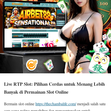
Live RTP Slot: Pilihan Cerdas untuk Menang Lebih
Banyak di Permainan Slot Online
Bermain slot online
https://thechambalife.com/
menjadi salah satu
cara yang paling menghibur dan menguntungkan untuk