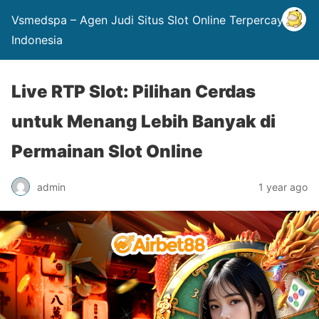
Vsmedspa – Agen Judi Situs Slot Online Terpercaya di
Indonesia
Live RTP Slot: Pilihan Cerdas
untuk Menang Lebih Banyak di
Permainan Slot Online
admin
1 year ago