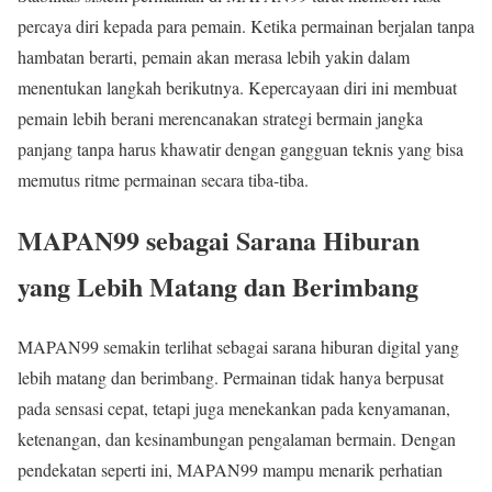
percaya diri kepada para pemain. Ketika permainan berjalan tanpa
hambatan berarti, pemain akan merasa lebih yakin dalam
menentukan langkah berikutnya. Kepercayaan diri ini membuat
pemain lebih berani merencanakan strategi bermain jangka
panjang tanpa harus khawatir dengan gangguan teknis yang bisa
memutus ritme permainan secara tiba-tiba.
MAPAN99 sebagai Sarana Hiburan
yang Lebih Matang dan Berimbang
MAPAN99 semakin terlihat sebagai sarana hiburan digital yang
lebih matang dan berimbang. Permainan tidak hanya berpusat
pada sensasi cepat, tetapi juga menekankan pada kenyamanan,
ketenangan, dan kesinambungan pengalaman bermain. Dengan
pendekatan seperti ini, MAPAN99 mampu menarik perhatian