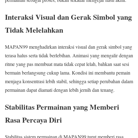
Interaksi Visual dan Gerak Simbol yang
Tidak Melelahkan
MAPAN99 menghadirkan interaksi visual dan gerak simbol yang
terasa halus serta tidak berlebihan. Animasi yang mengalir dengan
ritme yang pas membuat mata tidak cepat lelah, bahkan saat sesi
bermain berlangsung cukup lama. Kondisi ini membantu pemain
menjaga konsentrasi lebih stabil, sehingga setiap perubahan dalam
permainan dapat diamati dengan lebih jernih dan tenang.
Stabilitas Permainan yang Memberi
Rasa Percaya Diri
Stabilitas sistem permainan di MAPAN99 turut memberi rasa