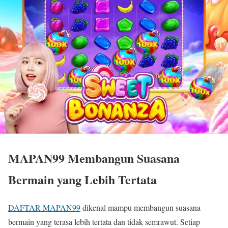
MAPAN99 Membangun Suasana
Bermain yang Lebih Tertata
DAFTAR MAPAN99
dikenal mampu membangun suasana
bermain yang terasa lebih tertata dan tidak semrawut. Setiap