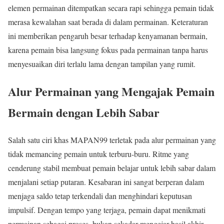
elemen permainan ditempatkan secara rapi sehingga pemain tidak
merasa kewalahan saat berada di dalam permainan. Keteraturan
ini memberikan pengaruh besar terhadap kenyamanan bermain,
karena pemain bisa langsung fokus pada permainan tanpa harus
menyesuaikan diri terlalu lama dengan tampilan yang rumit.
Alur Permainan yang Mengajak Pemain
Bermain dengan Lebih Sabar
Salah satu ciri khas MAPAN99 terletak pada alur permainan yang
tidak memancing pemain untuk terburu-buru. Ritme yang
cenderung stabil membuat pemain belajar untuk lebih sabar dalam
menjalani setiap putaran. Kesabaran ini sangat berperan dalam
menjaga saldo tetap terkendali dan menghindari keputusan
impulsif. Dengan tempo yang terjaga, pemain dapat menikmati
permainan sebagai proses, bukan sekadar mengejar hasil akhir.