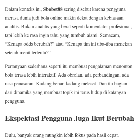
Sbobet88
Dalam konteks ini,
sering disebut karena pengguna
merasa dunia judi bola online makin dekat dengan kebiasaan
analitis. Bukan analitis yang berat seperti komentator profesional,
tapi lebih ke rasa ingin tahu yang tumbuh alami. Semacam,
“Kenapa odds berubah?” atau “Kenapa tim ini tiba-tiba menekan
setelah menit tertentu?”
Pertanyaan sederhana seperti itu membuat pengalaman menonton
bola terasa lebih interaktif. Ada obrolan, ada perbandingan, ada
rasa penasaran. Kadang benar, kadang meleset. Dan itu bagian
dari dinamika yang membuat topik ini terus hidup di kalangan
pengguna.
Ekspektasi Pengguna Juga Ikut Berubah
Dulu, banyak orang mungkin lebih fokus pada hasil cepat.