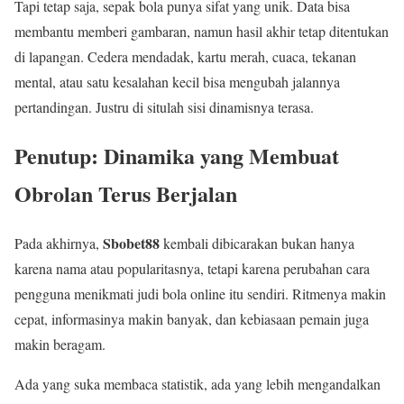
Tapi tetap saja, sepak bola punya sifat yang unik. Data bisa
membantu memberi gambaran, namun hasil akhir tetap ditentukan
di lapangan. Cedera mendadak, kartu merah, cuaca, tekanan
mental, atau satu kesalahan kecil bisa mengubah jalannya
pertandingan. Justru di situlah sisi dinamisnya terasa.
Penutup: Dinamika yang Membuat
Obrolan Terus Berjalan
Sbobet88
Pada akhirnya,
kembali dibicarakan bukan hanya
karena nama atau popularitasnya, tetapi karena perubahan cara
pengguna menikmati judi bola online itu sendiri. Ritmenya makin
cepat, informasinya makin banyak, dan kebiasaan pemain juga
makin beragam.
Ada yang suka membaca statistik, ada yang lebih mengandalkan