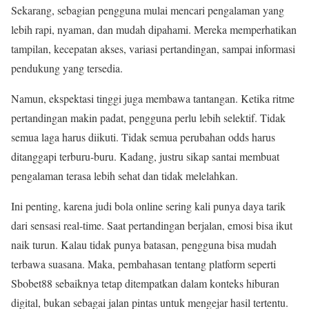
Sekarang, sebagian pengguna mulai mencari pengalaman yang
lebih rapi, nyaman, dan mudah dipahami. Mereka memperhatikan
tampilan, kecepatan akses, variasi pertandingan, sampai informasi
pendukung yang tersedia.
Namun, ekspektasi tinggi juga membawa tantangan. Ketika ritme
pertandingan makin padat, pengguna perlu lebih selektif. Tidak
semua laga harus diikuti. Tidak semua perubahan odds harus
ditanggapi terburu-buru. Kadang, justru sikap santai membuat
pengalaman terasa lebih sehat dan tidak melelahkan.
Ini penting, karena judi bola online sering kali punya daya tarik
dari sensasi real-time. Saat pertandingan berjalan, emosi bisa ikut
naik turun. Kalau tidak punya batasan, pengguna bisa mudah
terbawa suasana. Maka, pembahasan tentang platform seperti
Sbobet88 sebaiknya tetap ditempatkan dalam konteks hiburan
digital, bukan sebagai jalan pintas untuk mengejar hasil tertentu.