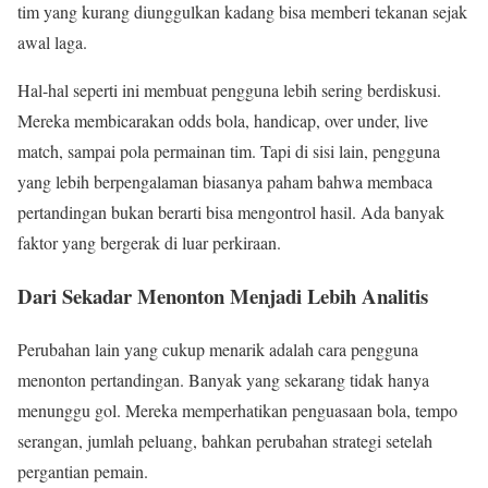
tim yang kurang diunggulkan kadang bisa memberi tekanan sejak
awal laga.
Hal-hal seperti ini membuat pengguna lebih sering berdiskusi.
Mereka membicarakan odds bola, handicap, over under, live
match, sampai pola permainan tim. Tapi di sisi lain, pengguna
yang lebih berpengalaman biasanya paham bahwa membaca
pertandingan bukan berarti bisa mengontrol hasil. Ada banyak
faktor yang bergerak di luar perkiraan.
Dari Sekadar Menonton Menjadi Lebih Analitis
Perubahan lain yang cukup menarik adalah cara pengguna
menonton pertandingan. Banyak yang sekarang tidak hanya
menunggu gol. Mereka memperhatikan penguasaan bola, tempo
serangan, jumlah peluang, bahkan perubahan strategi setelah
pergantian pemain.