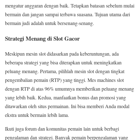
mengatur anggaran dengan baik. Tetapkan batasan sebelum mulai
bermain dan jangan sampai terbawa suasana. Tujuan utama dari
bermain judi adalah untuk bersenang-senang.
Strategi Menang di Slot Gacor
Meskipun mesin slot didasarkan pada keberuntungan, ada
beberapa strategi yang bisa diterapkan untuk meningkatkan
peluang menang. Pertama, pilihlah mesin slot dengan tingkat
pengembalian pemain (RTP) yang tinggi. Mes machines slot
dengan RTP di atas 96% umumnya memberikan peluang menang
yang lebih baik. Kedua, manfaatkan bonus dan promosi yang
ditawarkan oleh situs permainan. Ini bisa memberi Anda modal
ekstra untuk bermain lebih lama.
Ikuti juga forum dan komunitas pemain lain untuk berbagi
pengalaman dan strategi. Banyak pemain berpengalaman yang