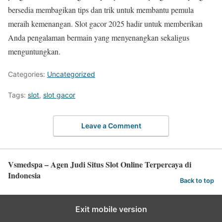
bersedia membagikan tips dan trik untuk membantu pemula
meraih kemenangan. Slot gacor 2025 hadir untuk memberikan
Anda pengalaman bermain yang menyenangkan sekaligus
menguntungkan.
Categories:
Uncategorized
Tags:
slot
,
slot gacor
Leave a Comment
Vsmedspa – Agen Judi Situs Slot Online Terpercaya di
Indonesia
Back to top
Exit mobile version