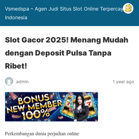
Vsmedspa – Agen Judi Situs Slot Online Terpercaya di
Indonesia
Slot Gacor 2025! Menang Mudah
dengan Deposit Pulsa Tanpa
Ribet!
admin
1 year ago
Perkembangan dunia perjudian online