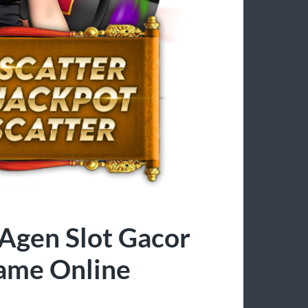
Agen Slot Gacor
ame Online