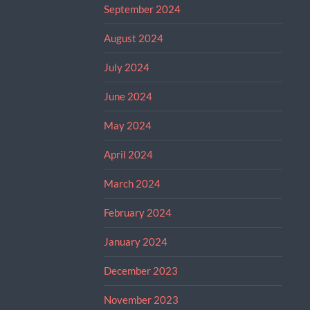
September 2024
August 2024
July 2024
June 2024
May 2024
April 2024
March 2024
February 2024
January 2024
December 2023
November 2023