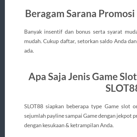
Beragam Sarana Promosi 
Banyak insentif dan bonus serta syarat mu
mudah. Cukup daftar, setorkan saldo Anda dan
ada.
Apa Saja Jenis Game Slot
SLOT8
SLOT88 siapkan beberapa type Game slot o
sejumlah payline sampai Game dengan jekpot pr
dengan kesukaan & ketrampilan Anda.