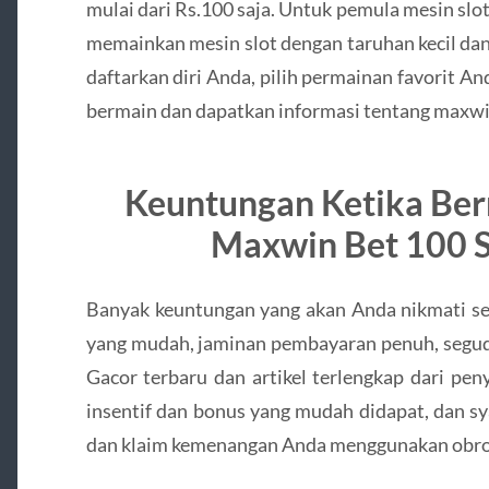
mulai dari Rs.100 saja. Untuk pemula mesin slot
memainkan mesin slot dengan taruhan kecil dan 
daftarkan diri Anda, pilih permainan favorit A
bermain dan dapatkan informasi tentang maxwin
Keuntungan Ketika Berm
Maxwin Bet 100 
Banyak keuntungan yang akan Anda nikmati s
yang mudah, jaminan pembayaran penuh, segud
Gacor terbaru dan artikel terlengkap dari pen
insentif dan bonus yang mudah didapat, dan sy
dan klaim kemenangan Anda menggunakan obro