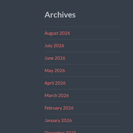
Archives
August 2026
July 2026
June 2026
May 2026
April 2026
March 2026
February 2026
January 2026
December 2025