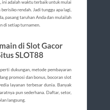
, ini adalah waktu terbaik untuk mulai
berisiko rendah. Jadi tunggu apa lagi,
nda, pasang taruhan Anda dan mulailah
 di setiap turnamen.
ain di Slot Gacor
Situs SLOT88
eperti dukungan, metode pembayaran
ang promosi dan bonus, bocoran slot
yedia layanan terbesar dunia. Banyak
aratnya pun sederhana. Daftar, setor,
lan langsung.