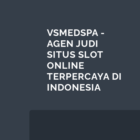
VSMEDSPA -
AGEN JUDI
SITUS SLOT
ONLINE
TERPERCAYA DI
INDONESIA