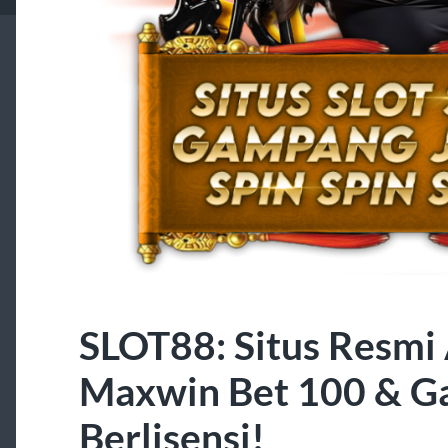
SLOT88: Situs Resmi 
Maxwin Bet 100 & G
Berlisensi!