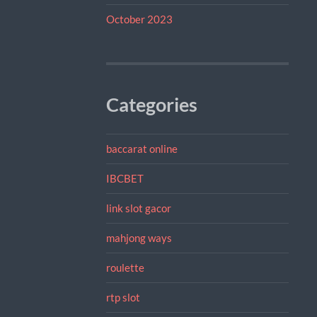
October 2023
Categories
baccarat online
IBCBET
link slot gacor
mahjong ways
roulette
rtp slot