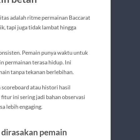
itas adalah ritme permainan Baccarat
ik, tapi juga tidak lambat hingga
 konsisten. Pemain punya waktu untuk
kin permainan terasa hidup. Ini
main tanpa tekanan berlebihan.
 scoreboard atau histori hasil
tur ini sering jadi bahan observasi
a lebih engaging.
 dirasakan pemain