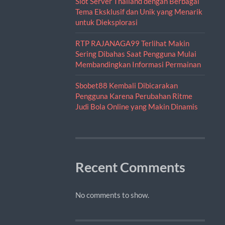
Slot Server Thailand dengan Berbagai
Tema Eksklusif dan Unik yang Menarik
untuk Dieksplorasi
RTP RAJANAGA99 Terlihat Makin
Sering Dibahas Saat Pengguna Mulai
Membandingkan Informasi Permainan
Sbobet88 Kembali Dibicarakan
Pengguna Karena Perubahan Ritme
Judi Bola Online yang Makin Dinamis
Recent Comments
No comments to show.