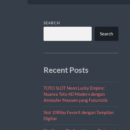
SEARCH
Search
Recent Posts
TOTO SLOT Neon Lucky Empire:
Nuansa Toto 4D Modern dengan
Atmosfer Maxwin yang Futuristik
Slot 10Ribu Favorit dengan Tampilan
Digital