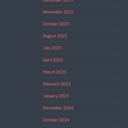
November 2025
October 2025
August 2025
July 2025
April 2025
March 2025
February 2025
January 2025
December 2024
October 2024