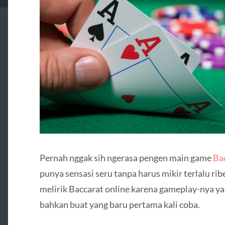
Pernah nggak sih ngerasa pengen main game
Ba
punya sensasi seru tanpa harus mikir terlalu ri
melirik Baccarat online karena gameplay-nya ya
bahkan buat yang baru pertama kali coba.