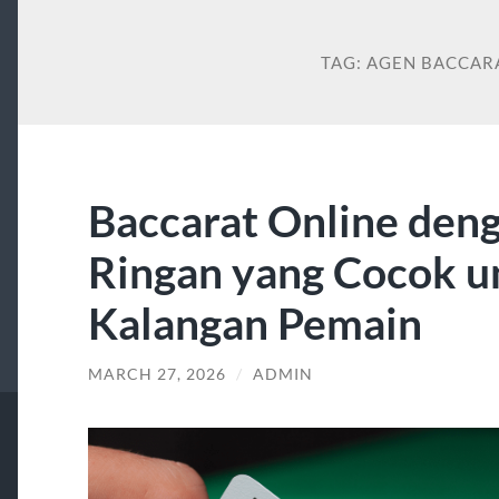
TAG:
AGEN BACCAR
Baccarat Online den
Ringan yang Cocok 
Kalangan Pemain
MARCH 27, 2026
/
ADMIN