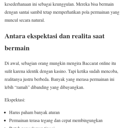
kesederhanaan ini sebagai keunggulan. Mereka bisa bermain
dengan santai sambil tetap memperhatikan pola permainan yang
muncul secara natural.
Antara ekspektasi dan realita saat
bermain
Di awal, sebagian orang mungkin mengira Baccarat online itu
sulit karena identik dengan kasino. Tapi ketika sudah mencoba,
realitanya justru berbeda. Banyak yang merasa permainan ini
lebih “ramah” dibanding yang dibayangkan.
Ekspektasi:
Harus paham banyak aturan
Permainan terasa tegang dan cepat membingungkan