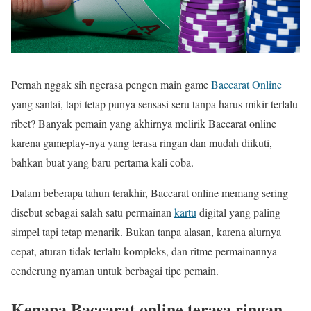
Pernah nggak sih ngerasa pengen main game
Baccarat Online
yang santai, tapi tetap punya sensasi seru tanpa harus mikir terlalu
ribet? Banyak pemain yang akhirnya melirik Baccarat online
karena gameplay-nya yang terasa ringan dan mudah diikuti,
bahkan buat yang baru pertama kali coba.
Dalam beberapa tahun terakhir, Baccarat online memang sering
disebut sebagai salah satu permainan
kartu
digital yang paling
simpel tapi tetap menarik. Bukan tanpa alasan, karena alurnya
cepat, aturan tidak terlalu kompleks, dan ritme permainannya
cenderung nyaman untuk berbagai tipe pemain.
Kenapa Baccarat online terasa ringan