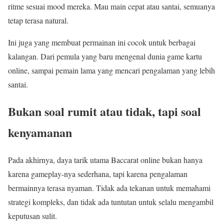
ritme sesuai mood mereka. Mau main cepat atau santai, semuanya
tetap terasa natural.
Ini juga yang membuat permainan ini cocok untuk berbagai
kalangan. Dari pemula yang baru mengenal dunia game kartu
online, sampai pemain lama yang mencari pengalaman yang lebih
santai.
Bukan soal rumit atau tidak, tapi soal
kenyamanan
Pada akhirnya, daya tarik utama Baccarat online bukan hanya
karena gameplay-nya sederhana, tapi karena pengalaman
bermainnya terasa nyaman. Tidak ada tekanan untuk memahami
strategi kompleks, dan tidak ada tuntutan untuk selalu mengambil
keputusan sulit.