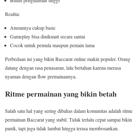
Butuh pengalaman tinggi
Realita:
Aturannya cukup basic
Gameplay bisa dinikmati secara santai
Cocok untuk pemula maupun pemain lama
Perbedaan ini yang bikin Baccarat online makin populer. Orang
datang dengan rasa penasaran, lalu bertahan karena merasa
nyaman dengan flow permainannya.
Ritme permainan yang bikin betah
Salah satu hal yang sering dibahas dalam komunitas adalah ritme
permainan Baccarat yang stabil. Tidak terlalu cepat sampai bikin
panik, tapi juga tidak lambat hingga terasa membosankan.