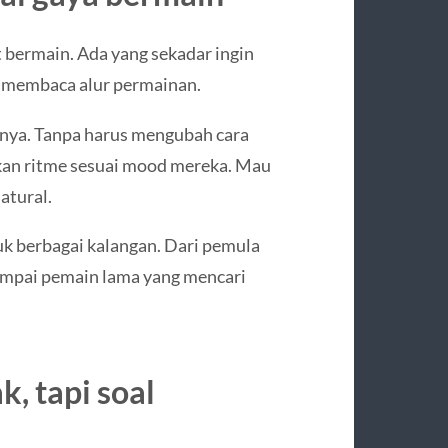
 bermain. Ada yang sekadar ingin
s membaca alur permainan.
nya. Tanpa harus mengubah cara
ikan ritme sesuai mood mereka. Mau
atural.
uk berbagai kalangan. Dari pemula
ampai pemain lama yang mencari
k, tapi soal