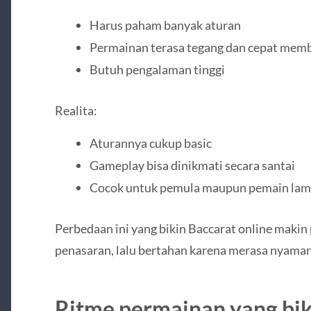
Harus paham banyak aturan
Permainan terasa tegang dan cepat mem
Butuh pengalaman tinggi
Realita:
Aturannya cukup basic
Gameplay bisa dinikmati secara santai
Cocok untuk pemula maupun pemain lam
Perbedaan ini yang bikin Baccarat online makin
penasaran, lalu bertahan karena merasa nyama
Ritme permainan yang bik