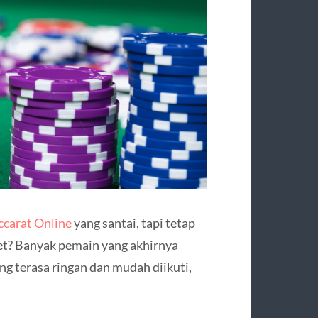
ccarat Online
yang santai, tapi tetap
bet? Banyak pemain yang akhirnya
ng terasa ringan dan mudah diikuti,