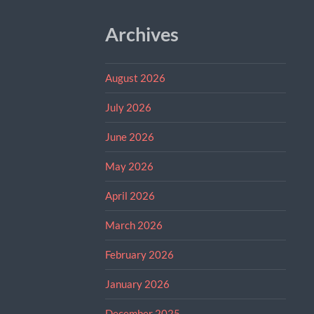
Archives
August 2026
July 2026
June 2026
May 2026
April 2026
March 2026
February 2026
January 2026
December 2025