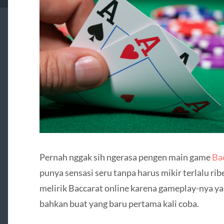
Pernah nggak sih ngerasa pengen main game
Ba
punya sensasi seru tanpa harus mikir terlalu ri
melirik Baccarat online karena gameplay-nya ya
bahkan buat yang baru pertama kali coba.