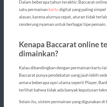
Dalam beberapa tahun terakhir, Baccarat onlin
satu permainan
kartu
digital yang paling simpel
alasan, karena alurnya cepat, aturan tidak terl
cenderung nyaman untuk berbagai tipe pemain.
Kenapa Baccarat online te
dimainkan?
Kalau dibandingkan dengan permainan kartu lai
Baccarat punya pendekatan yang jauh lebih sed
antara beberapa opsi utama seperti Player, Banke
terlihat bahwa tidak ada banyak keputusan te
Selain itu, sistem permainan yang digunakan di