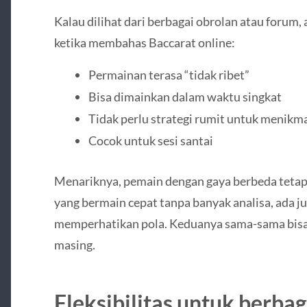
Kalau dilihat dari berbagai obrolan atau forum,
ketika membahas Baccarat online:
Permainan terasa “tidak ribet”
Bisa dimainkan dalam waktu singkat
Tidak perlu strategi rumit untuk menikm
Cocok untuk sesi santai
Menariknya, pemain dengan gaya berbeda tetap
yang bermain cepat tanpa banyak analisa, ada ju
memperhatikan pola. Keduanya sama-sama bi
masing.
Fleksibilitas untuk berba