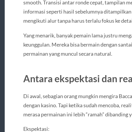
smooth. Transisi antar ronde cepat, tampilan me
informasi seperti hasil sebelumnya ditampilkan 
mengikuti alur tanpa harus terlalu fokus ke deta
Yang menarik, banyak pemain lama justru meng
keunggulan. Mereka bisa bermain dengan santa
permainan yang muncul secara natural.
Antara ekspektasi dan rea
Di awal, sebagian orang mungkin mengira Baccara
dengan kasino. Tapi ketika sudah mencoba, real
merasa permainan ini lebih “ramah” dibanding 
Ekspektasi: