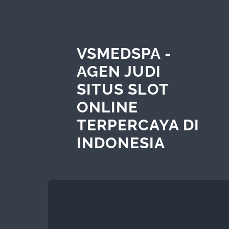
VSMEDSPA -
AGEN JUDI
SITUS SLOT
ONLINE
TERPERCAYA DI
INDONESIA