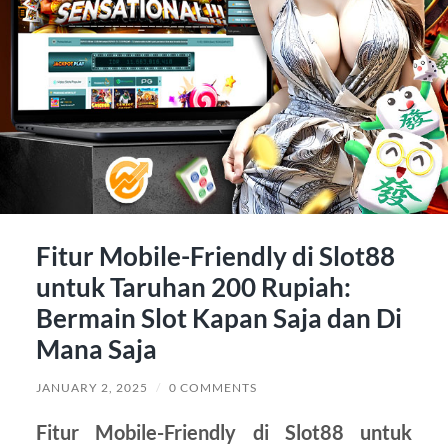
Fitur Mobile-Friendly di Slot88
untuk Taruhan 200 Rupiah:
Bermain Slot Kapan Saja dan Di
Mana Saja
JANUARY 2, 2025
/
0 COMMENTS
Fitur Mobile-Friendly di Slot88 untuk