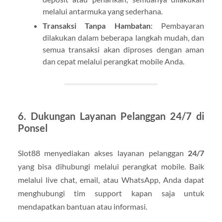
melalui antarmuka yang sederhana.
Transaksi Tanpa Hambatan
: Pembayaran
dilakukan dalam beberapa langkah mudah, dan
semua transaksi akan diproses dengan aman
dan cepat melalui perangkat mobile Anda.
6. Dukungan Layanan Pelanggan 24/7 di
Ponsel
Slot88 menyediakan akses layanan pelanggan
24/7
yang bisa dihubungi melalui perangkat mobile. Baik
melalui live chat, email, atau WhatsApp, Anda dapat
menghubungi tim support kapan saja untuk
mendapatkan bantuan atau informasi.