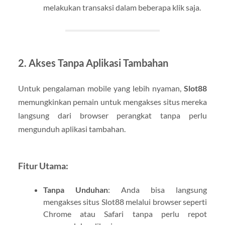
melakukan transaksi dalam beberapa klik saja.
2. Akses Tanpa Aplikasi Tambahan
Untuk pengalaman mobile yang lebih nyaman,
Slot88
memungkinkan pemain untuk mengakses situs mereka
langsung dari browser perangkat tanpa perlu
mengunduh aplikasi tambahan.
Fitur Utama:
Tanpa Unduhan
: Anda bisa langsung
mengakses situs Slot88 melalui browser seperti
Chrome atau Safari tanpa perlu repot