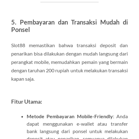
5. Pembayaran dan Transaksi Mudah di
Ponsel
Slot88 memastikan bahwa transaksi deposit dan
penarikan bisa dilakukan dengan mudah langsung dari
perangkat mobile, memudahkan pemain yang bermain
dengan taruhan 200 rupiah untuk melakukan transaksi
kapan saja.
Fitur Utama:
Metode Pembayaran Mobile-Friendly
: Anda
dapat menggunakan e-wallet atau transfer
bank langsung dari ponsel untuk melakukan
deposit atau penarikan, semuanya dilakukan