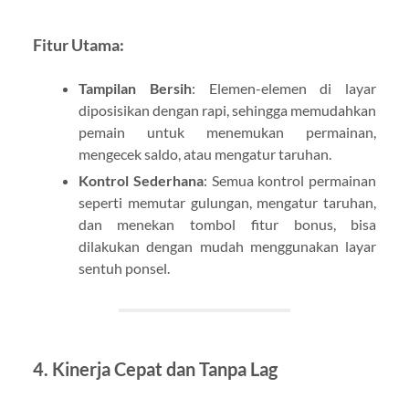
Fitur Utama:
Tampilan Bersih
: Elemen-elemen di layar
diposisikan dengan rapi, sehingga memudahkan
pemain untuk menemukan permainan,
mengecek saldo, atau mengatur taruhan.
Kontrol Sederhana
: Semua kontrol permainan
seperti memutar gulungan, mengatur taruhan,
dan menekan tombol fitur bonus, bisa
dilakukan dengan mudah menggunakan layar
sentuh ponsel.
4. Kinerja Cepat dan Tanpa Lag